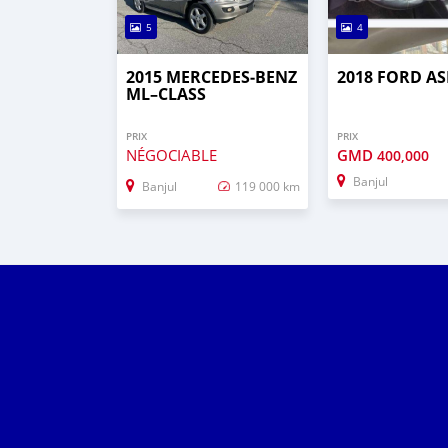
5
4
2015 MERCEDES‒BENZ
2018 FORD AS
ML–CLASS
PRIX
PRIX
NÉGOCIABLE
GMD
400,000
Banjul
Banjul
119 000 km