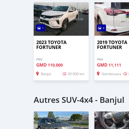
1
4
2023 TOYOTA
2019 TOYOTA
FORTUNER
FORTUNER
PRIX
PRIX
GMD
GMD
110,000
11,111
Banjul
30 000 km
Gambissara
Autres SUV‒4x4 - Banjul