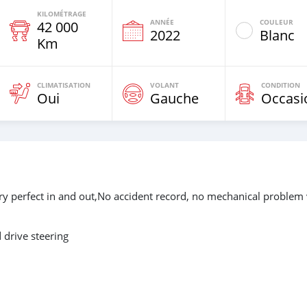
KILOMÉTRAGE
ANNÉE
COULEUR
42 000
e
2022
Blanc
Km
CLIMATISATION
VOLANT
CONDITION
Oui
Gauche
Occasi
ry perfect in and out,No accident record, no mechanical problem
drive steering