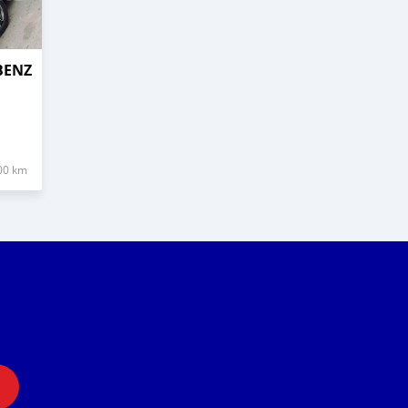
BENZ
00 km