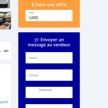
Faire une offre
Prix
GMD
Envoyer un
message au vendeur
Vu
241
Nom
Email
Téléphone
peler