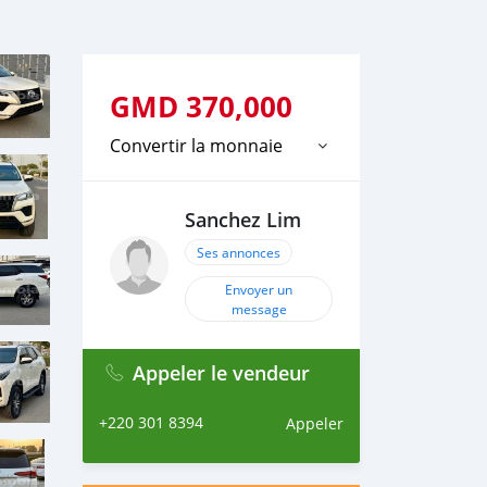
GMD
370,000
Convertir la monnaie
Sanchez Lim
Ses annonces
Envoyer un
message
Appeler le vendeur
+220 301 8394
Appeler