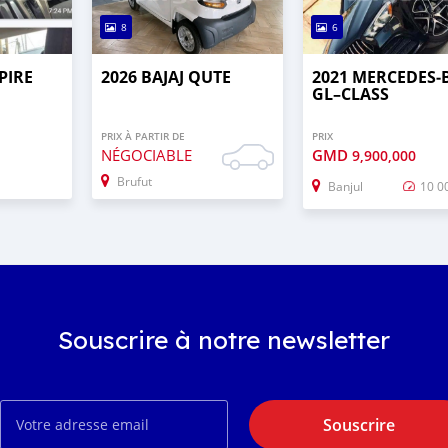
8
6
PIRE
2026 BAJAJ QUTE
2021 MERCEDES‒
GL–CLASS
PRIX À PARTIR DE
PRIX
NÉGOCIABLE
GMD
9,900,000
Brufut
Banjul
10 0
Souscrire à notre newsletter
Souscrire