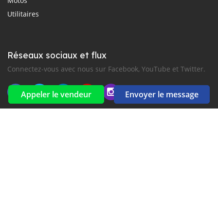
Motos
Utilitaires
Réseaux sociaux et flux
Connectez-vous avec nous sur Facebook, YouTube et Twitter.
Appeler le vendeur
Envoyer le message
Souscrire à la newsletter
aux alertes Email et SMS
2016-2026 Tous droits réservés. CarGambia.com fait partie de
, premiers sites d'annonces automobiles en