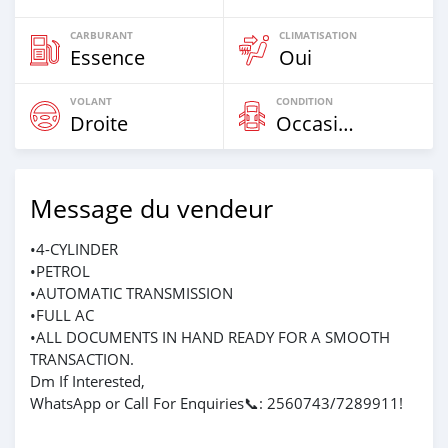
CARBURANT
CLIMATISATION
Essence
Oui
VOLANT
CONDITION
Droite
Occasion
Message du vendeur
•4-CYLINDER
•PETROL
•AUTOMATIC TRANSMISSION
•FULL AC
•ALL DOCUMENTS IN HAND READY FOR A SMOOTH
TRANSACTION.
Dm If Interested,
WhatsApp or Call For Enquiries📞: 2560743/7289911!