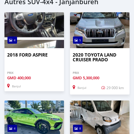
Autres SUV‒4x4 - Janjanbureh
4
5
2018 FORD ASPIRE
2020 TOYOTA LAND
CRUISER PRADO
PRIX
PRIX
GMD
400,000
GMD
5,300,000
Banjul
29 000 km
Banjul
4
8