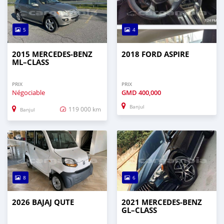
5
4
2015 MERCEDES‒BENZ
2018 FORD ASPIRE
ML–CLASS
PRIX
PRIX
Négociable
GMD
400,000
Banjul
119 000 km
Banjul
8
6
2026 BAJAJ QUTE
2021 MERCEDES‒BENZ
GL–CLASS