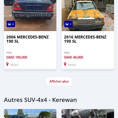
4
2
2006 MERCEDES-BENZ
2016 MERCEDES-BENZ
190 SL
190 SL
PRIX
PRIX
GMD
185,000
GMD
40,000
Banjul
Banjul
Afficher plus
Autres SUV‒4x4 - Kerewan