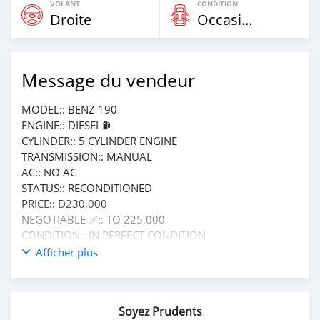
VOLANT
CONDITION
Droite
Occasion
Message du vendeur
MODEL:: BENZ 190
ENGINE:: DIESEL⛽️
CYLINDER:: 5 CYLINDER ENGINE
TRANSMISSION:: MANUAL
AC:: NO AC
STATUS:: RECONDITIONED
PRICE:: D230,000
NEGOTIABLE ✅:: TO 225,000
CONDITION:: IN PERFECT CONDITION
NO FIXING NEEDED
Afficher plus
CALL OR WHATSAPP +220 6185411
FOR MORE INFORMATION ℹ️
Soyez Prudents