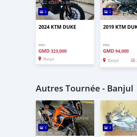
2
2
2024 KTM DUKE
2019 KTM DU
PRIX
PRIX
GMD
GMD
323,000
94,000
Banjul
Banjul
Autres Tournée - Banjul
3
3