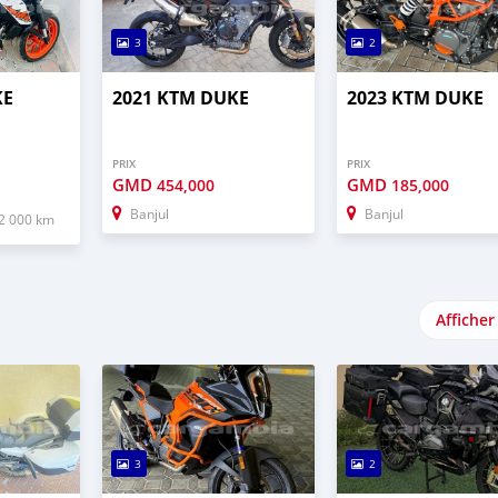
3
2
KE
2021 KTM DUKE
2023 KTM DUKE
PRIX
PRIX
GMD
GMD
454,000
185,000
Banjul
Banjul
2 000 km
Afficher
3
2