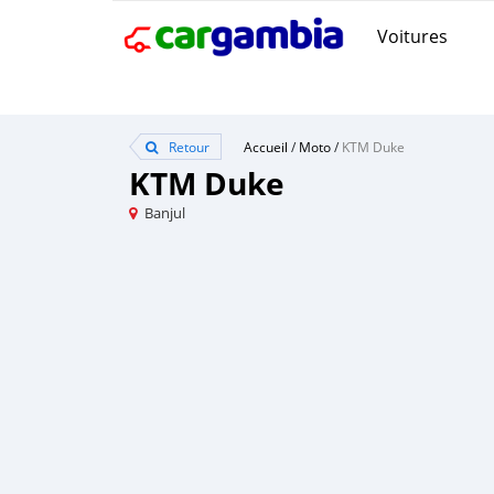
Voitures
Retour
Accueil
/
Moto
/
KTM Duke
KTM Duke
Banjul