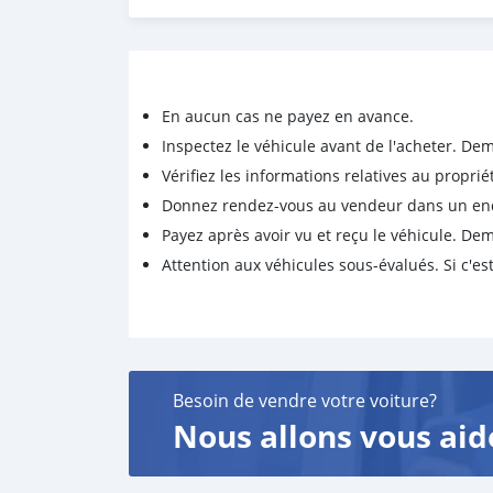
Clearance: 200 mm Fuel Tank Capacity: 14.5 l
Rear Wheel: 17-inch cast aluminum Other Fea
Yes
Please Only Whatsapp on +79267750853
En aucun cas ne payez en avance.
Inspectez le véhicule avant de l'acheter. D
Vérifiez les informations relatives au proprié
Donnez rendez-vous au vendeur dans un endro
Payez après avoir vu et reçu le véhicule. D
Attention aux véhicules sous-évalués. Si c'est
Besoin de vendre votre voiture?
Nous allons vous aid