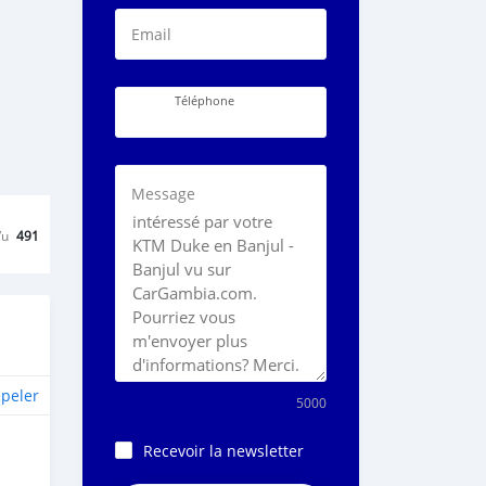
Email
Téléphone
Message
Vu
491
peler
5000
Recevoir la newsletter