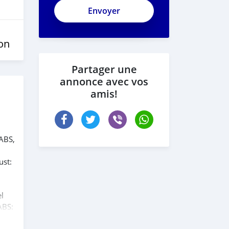
on
Partager une
annonce avec vos
amis!
 ABS,
ust:
l
ABS:
d