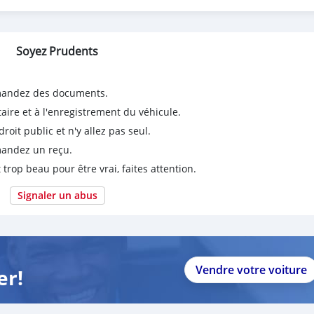
iters Dry Weight: 158 kg Wheels: Front Wheel: 19-inch cast alum
tures: Handguards: Standard Windshield: Adjustable LED Headlig
Soyez Prudents
emandez des documents.
taire et à l'enregistrement du véhicule.
it public et n'y allez pas seul.
emandez un reçu.
 trop beau pour être vrai, faites attention.
Signaler un abus
Vendre votre voiture
er!