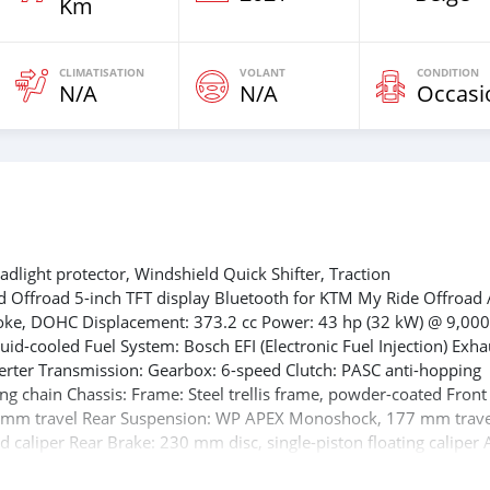
Km
CLIMATISATION
VOLANT
CONDITION
N/A
N/A
Occasi
dlight protector, Windshield Quick Shifter, Traction
d Offroad 5-inch TFT display Bluetooth for KTM My Ride Offroad
troke, DOHC Displacement: 373.2 cc Power: 43 hp (32 kW) @ 9,000
d-cooled Fuel System: Bosch EFI (Electronic Fuel Injection) Exha
onverter Transmission: Gearbox: 6-speed Clutch: PASC anti-hopping
ing chain Chassis: Frame: Steel trellis frame, powder-coated Front
 mm travel Rear Suspension: WP APEX Monoshock, 177 mm trave
d caliper Rear Brake: 230 mm disc, single-piston floating caliper 
ABS with Cornering ABS) Dimensions: Seat Height: 855 mm Groun