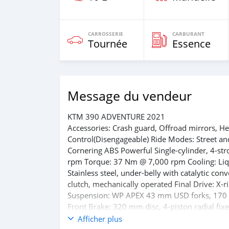
CARROSSERIE
CARBURANT
Tournée
Essence
Message du vendeur
KTM 390 ADVENTURE 2021
Accessories: Crash guard, Offroad mirrors, Hea
Control(Disengageable) Ride Modes: Street an
Cornering ABS Powerful Single-cylinder, 4-s
rpm Torque: 37 Nm @ 7,000 rpm Cooling: Liqui
Stainless steel, under-belly with catalytic c
clutch, mechanically operated Final Drive: X-r
Suspension: WP APEX 43 mm USD forks, 170
Front Brake: 320 mm disc, 4-piston radial fixe
Bosch 9.1 MP, disengageable (dual-channel 
Afficher plus