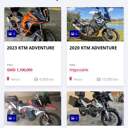
3
6
2023 KTM ADVENTURE
2020 KTM ADVENTURE
PRIX
PRIX
GMD
1,100,000
Négociable
4 000 km
10 000 km
Banjul
Banjul
2
2