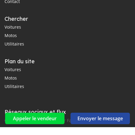
Contact
Chercher
Voitures
Motos
Utilitaires
Plan du site
Voitures
Motos
Utilitaires
Réseaux sociaux et flux
Appeler le vendeur
Envoyer le message
Connectez-vous avec nous sur Facebook, YouTube et Twitter.