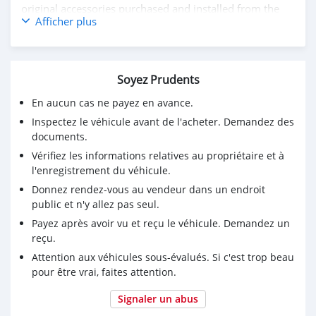
original accessories purchased and installed from the
Afficher plus
KTM
1. Ergo rider and pillion seats for added comfort for
touring
Soyez Prudents
2. Touring KTM top case, with added back support
cushion pads for pillion comfort and safety
En aucun cas ne payez en avance.
3. AKRAPOVIČ "SLIP-ON LINE" Exhaust system with
Inspectez le véhicule avant de l'acheter. Demandez des
carbon fiber heat protection shield
documents.
4. Heeds original engine and tank Crash bars protectors
Vérifiez les informations relatives au propriétaire et à
made in Europe
l'enregistrement du véhicule.
5. DNA Air Filter
6. KTM Super Adventure Helmet with intercom
Donnez rendez-vous au vendeur dans un endroit
7. Comprehensive vehicle Insurance valid
public et n'y allez pas seul.
Payez après avoir vu et reçu le véhicule. Demandez un
Selling since not getting time to ride the bike. (serious
reçu.
buyers only).
Attention aux véhicules sous-évalués. Si c'est trop beau
If you are really interested whatsapp me
pour être vrai, faites attention.
+79267750853
Signaler un abus
and discuss the next steps in person