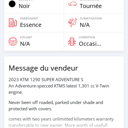
Noir
Tournée
CARBURANT
CLIMATISATION
Essence
N/A
VOLANT
CONDITION
N/A
Occasion
Message du vendeur
2023 KTM 1290 SUPER ADVENTURE S
An Adventure-specced KTMS latest 1,301 cc V-Twin
engine.
Never been off roaded, parked under shade and
protected with covers.
comes with two years unlimitted kilometers warranty
transferrable to new owner. More worth of usefull