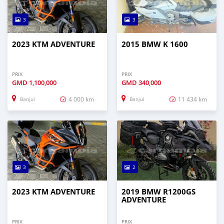
3
3
2023 KTM ADVENTURE
2015 BMW K 1600
PRIX
PRIX
GMD
1,100,000
GMD
340,000
4 000 km
11 434 km
Banjul
Banjul
3
2
2023 KTM ADVENTURE
2019 BMW R1200GS
ADVENTURE
PRIX
PRIX