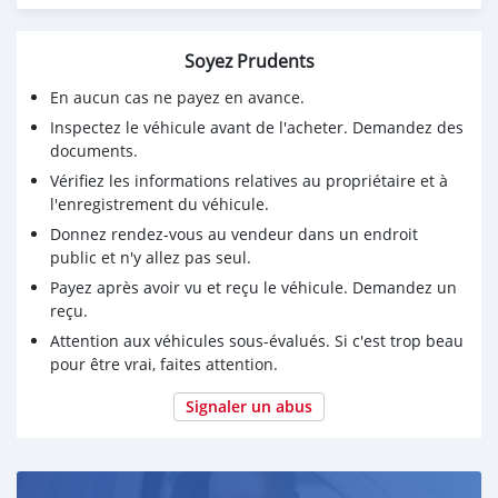
Shad case is not for sale. Only mounting plate
Soyez Prudents
Perfect bike for everyday use.
En aucun cas ne payez en avance.
Reason for sale: Want to buy something more off-road.
Inspectez le véhicule avant de l'acheter. Demandez des
Please whatsapp +79267750853
documents.
Vérifiez les informations relatives au propriétaire et à
l'enregistrement du véhicule.
Donnez rendez-vous au vendeur dans un endroit
public et n'y allez pas seul.
Payez après avoir vu et reçu le véhicule. Demandez un
reçu.
Attention aux véhicules sous-évalués. Si c'est trop beau
pour être vrai, faites attention.
Signaler un abus