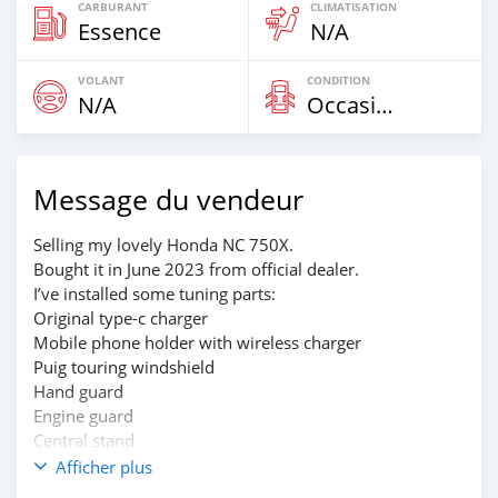
CARBURANT
CLIMATISATION
Essence
N/A
VOLANT
CONDITION
N/A
Occasion
Message du vendeur
Selling my lovely Honda NC 750X.
Bought it in June 2023 from official dealer.
I’ve installed some tuning parts:
Original type-c charger
Mobile phone holder with wireless charger
Puig touring windshield
Hand guard
Engine guard
Central stand
Additional tail LED stop signal
Afficher plus
Additional front LED light