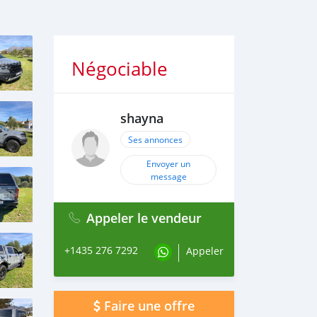
Négociable
shayna
Ses annonces
Envoyer un
message
Appeler le vendeur
+1435 276 7292
Appeler
Faire une offre