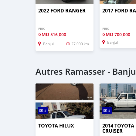
2022 FORD RANGER
2017 FORD R
PRIX
PRIX
GMD
GMD
516,000
700,000
Banjul
Banjul
27 000 km
Autres Ramasser - Banju
4
5
TOYOTA HILUX
2014 TOYOTA
CRUISER