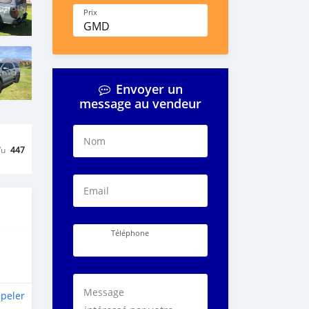
Prix
GMD
Envoyer un
message au vendeur
Nom
Vu
447
Email
Téléphone
Message
peler