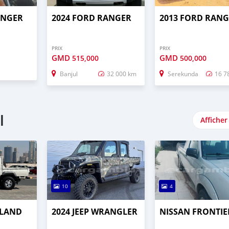
ANGER
2024 FORD RANGER
2013 FORD RAN
PRIX
PRIX
GMD
GMD
515,000
500,000
Banjul
32 000 km
Serekunda
16 7
l
Afficher
10
4
 LAND
2024 JEEP WRANGLER
NISSAN FRONTIE