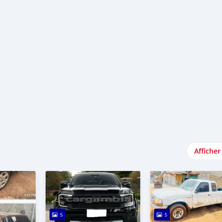
Afficher
5
5