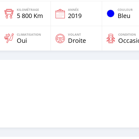
KILOMÉTRAGE
ANNÉE
COULEUR
e
5 800 Km
2019
Bleu
CLIMATISATION
VOLANT
CONDITION
Oui
Droite
Occasi