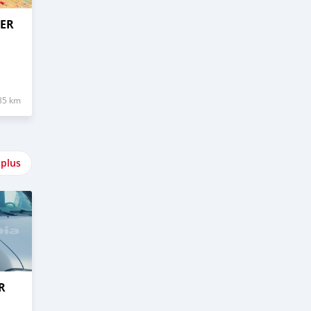
GER
85 km
 plus
R