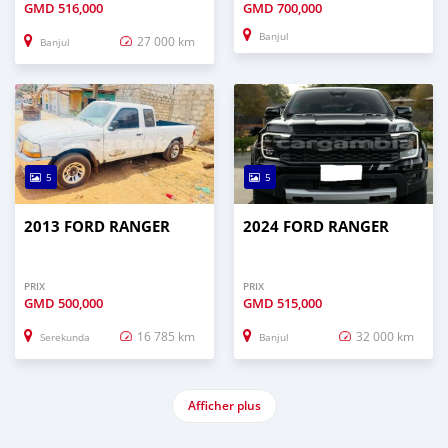
GMD
516,000
GMD
700,000
Banjul
27 000 km
Banjul
5
5
2013 FORD RANGER
2024 FORD RANGER
PRIX
PRIX
GMD
500,000
GMD
515,000
16 785 km
32 000 km
Serekunda
Banjul
Afficher plus