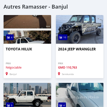
Autres Ramasser - Banjul
4
10
TOYOTA HILUX
2024 JEEP WRANGLER
PRIX
PRIX
Négociable
GMD
110,763
Banjul
Serekunda
5
4