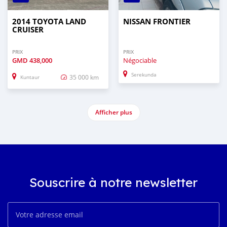
2014 TOYOTA LAND
NISSAN FRONTIER
CRUISER
PRIX
PRIX
GMD
438,000
Négociable
Serekunda
35 000 km
Kuntaur
Afficher plus
Souscrire à notre newsletter