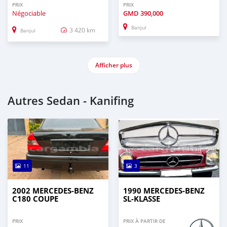
PRIX
PRIX
Négociable
GMD
390,000
Banjul
3 420 km
Banjul
Afficher plus
Autres Sedan - Kanifing
11
3
2002 MERCEDES-BENZ
1990 MERCEDES-BENZ
C180 COUPE
SL-KLASSE
PRIX
PRIX À PARTIR DE