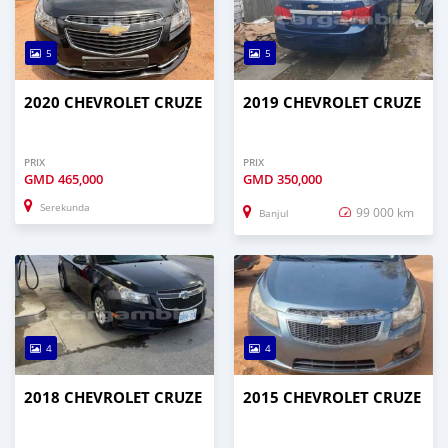
5
5
2020 CHEVROLET CRUZE
2019 CHEVROLET CRUZE
PRIX
PRIX
GMD
465,000
GMD
350,000
Serekunda
99 000 km
Banjul
4
4
2018 CHEVROLET CRUZE
2015 CHEVROLET CRUZE