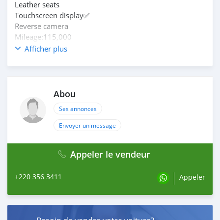
Leather seats
Touchscreen display✅️
Reverse camera
Mileage:115,000
In perfect condition
Afficher plus
If interested call or WhatsApp me on 3563411
Abou
Ses annonces
Envoyer un message
Appeler le vendeur
+220 356 3411
Appeler