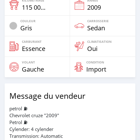
KILOMÉTRAGE
ANNÉE
115 000 Km
2009
COULEUR
CARROSSERIE
Gris
Sedan
CARBURANT
CLIMATISATION
Essence
Oui
VOLANT
CONDITION
Gauche
Import
Message du vendeur
petrol ⛽
Chevrolet cruze "2009"
Petrol ⛽
Cylender: 4 cylender
Transmission: Automatic