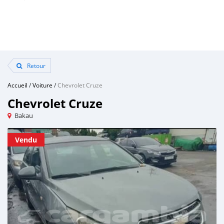
Retour
Accueil
/
Voiture
/
Chevrolet Cruze
Chevrolet Cruze
Bakau
Vendu
Vendu
Vendu
Vendu
Vendu