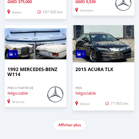
GMD
375,000
GMD
5,539
Kerewan
187 000 km
Bakau
3
7
1992 MERCEDES-BENZ
2015 ACURA TLX
W114
PRIX À PARTIR DE
PRIX
Négociable
Négociable
Brikama
77 905 km
Banjul
Afficher plus