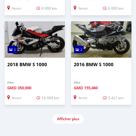
8 000 km
6 000 km
Banjul
Banjul
2
2
2018 BMW S 1000
2016 BMW S 1000
PRIX
PRIX
GMD
350,000
GMD
155,460
16 000 km
3 421 km
Banjul
Brufut
Afficher plus