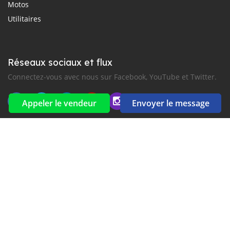
Motos
Utilitaires
Réseaux sociaux et flux
Connectez-vous avec nous sur Facebook, YouTube et Twitter.
Appeler le vendeur
Envoyer le message
Souscrire à la newsletter
aux alertes Email et SMS
2016-2026 Tous droits réservés. CarGambia.com fait partie de
, premiers sites d'annonces automobiles en