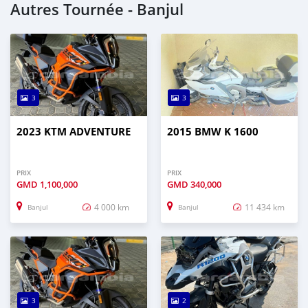
Autres Tournée - Banjul
3
3
2023 KTM ADVENTURE
2015 BMW K 1600
PRIX
PRIX
GMD
1,100,000
GMD
340,000
4 000 km
11 434 km
Banjul
Banjul
3
2