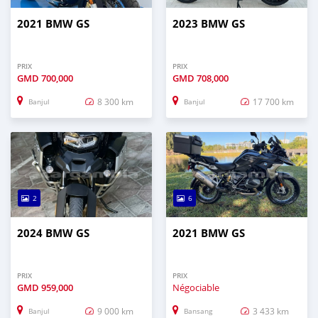
2021 BMW GS
2023 BMW GS
PRIX
PRIX
GMD
700,000
GMD
708,000
8 300 km
17 700 km
Banjul
Banjul
2
6
2024 BMW GS
2021 BMW GS
PRIX
PRIX
GMD
959,000
Négociable
9 000 km
3 433 km
Banjul
Bansang