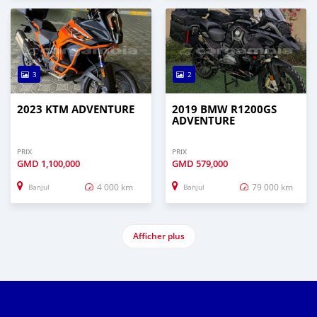
3
2
2023 KTM ADVENTURE
2019 BMW R1200GS
ADVENTURE
PRIX
PRIX
GMD
1,100,000
GMD
579,000
4 000 km
79 000 km
Banjul
Banjul
Afficher plus