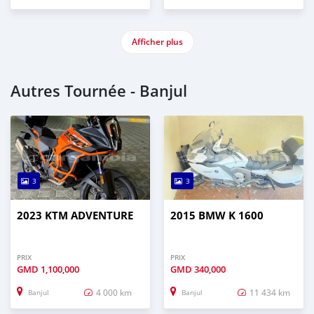
Afficher plus
Autres Tournée - Banjul
3
3
2023 KTM ADVENTURE
2015 BMW K 1600
PRIX
PRIX
GMD
1,100,000
GMD
340,000
4 000 km
11 434 km
Banjul
Banjul