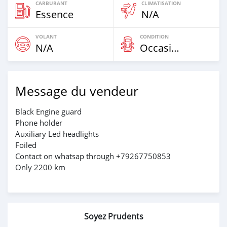
CARBURANT
CLIMATISATION
Essence
N/A
VOLANT
CONDITION
N/A
Occasion
Message du vendeur
Black Engine guard
Phone holder
Auxiliary Led headlights
Foiled
Contact on whatsap through +79267750853
Only 2200 km
Soyez Prudents