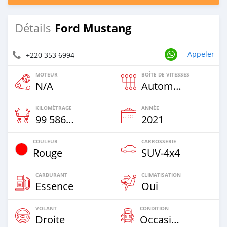
Ford Mustang
Détails
Appeler
+220 353 6994
MOTEUR
BOÎTE DE VITESSES
N/A
Automatique
KILOMÉTRAGE
ANNÉE
99 586 Km
2021
COULEUR
CARROSSERIE
Rouge
SUV‒4x4
CARBURANT
CLIMATISATION
Essence
Oui
VOLANT
CONDITION
Droite
Occasion