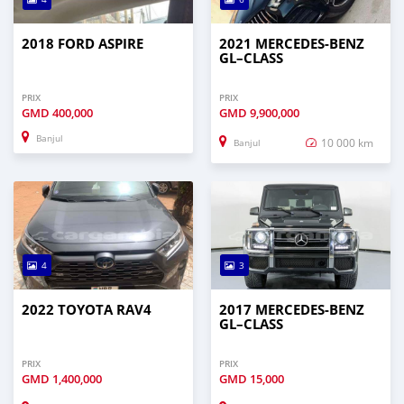
2018 FORD ASPIRE
2021 MERCEDES‒BENZ
GL–CLASS
PRIX
PRIX
GMD
400,000
GMD
9,900,000
Banjul
10 000 km
Banjul
4
3
2022 TOYOTA RAV4
2017 MERCEDES‒BENZ
GL–CLASS
PRIX
PRIX
GMD
1,400,000
GMD
15,000