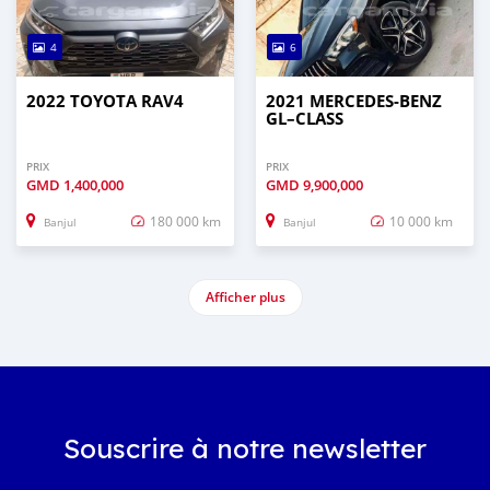
4
6
2022 TOYOTA RAV4
2021 MERCEDES‒BENZ
GL–CLASS
PRIX
PRIX
GMD
1,400,000
GMD
9,900,000
180 000 km
10 000 km
Banjul
Banjul
Afficher plus
Souscrire à notre newsletter