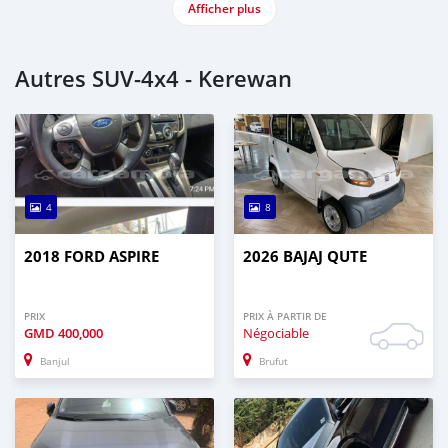
Afficher plus
Autres SUV‒4x4 - Kerewan
4
8
2018 FORD ASPIRE
2026 BAJAJ QUTE
PRIX
PRIX À PARTIR DE
GMD
400,000
Négociable
Banjul
Brufut