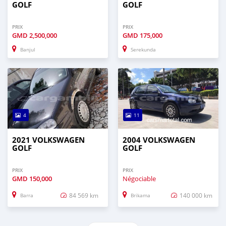
GOLF
GOLF
PRIX
PRIX
GMD
2,500,000
GMD
175,000
Banjul
Serekunda
4
11
2021 VOLKSWAGEN
2004 VOLKSWAGEN
GOLF
GOLF
PRIX
PRIX
GMD
150,000
Négociable
84 569 km
140 000 km
Barra
Brikama