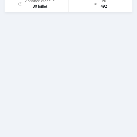
Annonce créée le
Vu
30 Juillet
492