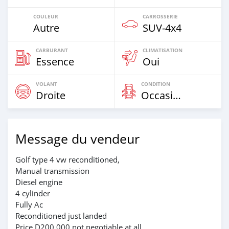
COULEUR
CARROSSERIE
Autre
SUV‒4x4
CARBURANT
CLIMATISATION
Essence
Oui
VOLANT
CONDITION
Droite
Occasion
Message du vendeur
Golf type 4 vw reconditioned,
Manual transmission
Diesel engine
4 cylinder
Fully Ac
Reconditioned just landed
Price D200,000 not negotiable at all