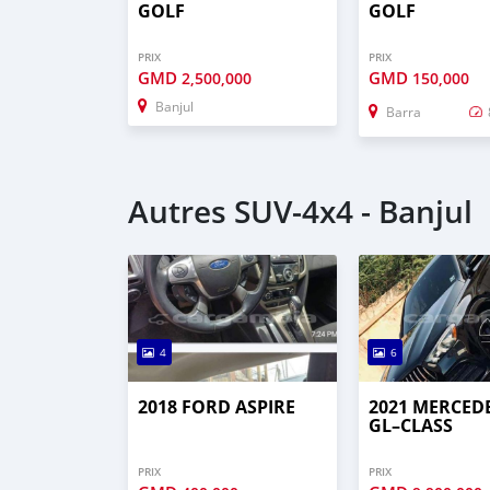
GOLF
GOLF
PRIX
PRIX
GMD
GMD
2,500,000
150,000
Banjul
Barra
Autres SUV‒4x4 - Banjul
4
6
2018 FORD ASPIRE
2021 MERCED
GL–CLASS
PRIX
PRIX