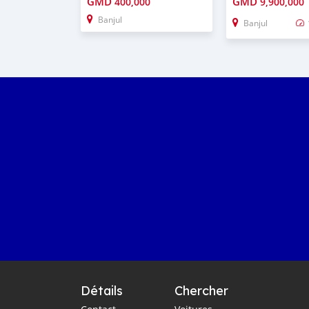
GMD
GMD
400,000
9,900,000
Banjul
Banjul
Détails
Chercher