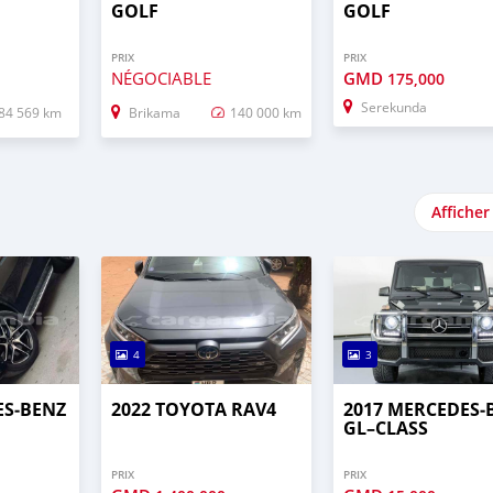
GOLF
GOLF
PRIX
PRIX
NÉGOCIABLE
GMD
175,000
Serekunda
84 569 km
Brikama
140 000 km
Afficher
4
3
ES‒BENZ
2022 TOYOTA RAV4
2017 MERCEDES‒
GL–CLASS
PRIX
PRIX