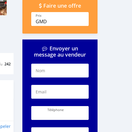
Faire une offre
Prix
GMD
Envoyer un
message au vendeur
Vu
242
Nom
Email
Téléphone
peler