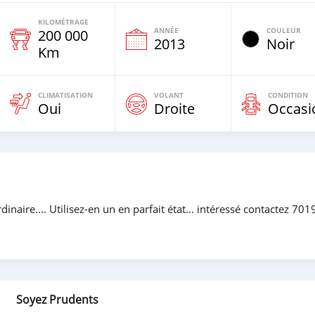
KILOMÉTRAGE
ANNÉE
COULEUR
200 000
e
2013
Noir
Km
CLIMATISATION
VOLANT
CONDITION
Oui
Droite
Occasi
aire.... Utilisez-en un en parfait état... intéressé contactez 70
Soyez Prudents