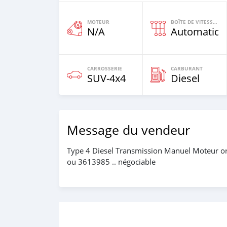
MOTEUR
BOÎTE DE VITESSES
N/A
Automatiqu
CARROSSERIE
CARBURANT
SUV‒4x4
Diesel
Message du vendeur
Type 4 Diesel Transmission Manuel Moteur ordin
ou 3613985 .. négociable