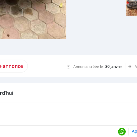
te annonce
Annonce créée le
30 Janvier
rd'hui
Ap