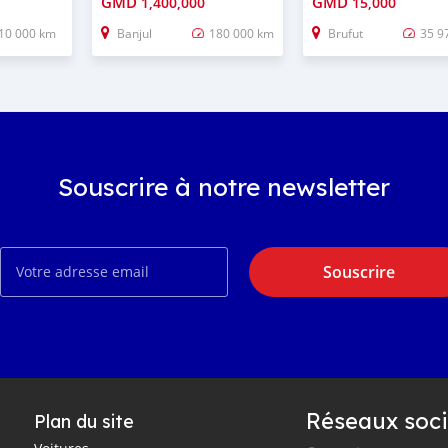
GMD
GMD
1,400,000
15,000
10 000 km
Banjul
180 000 km
Brufut
35 9
Souscrire à notre newsletter
Souscrire
Réseaux soci
Plan du site