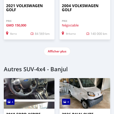
2021 VOLKSWAGEN
2004 VOLKSWAGEN
GOLF
GOLF
PRIX
PRIX
GMD
150,000
Négociable
84 569 km
140 000 km
Barra
Brikama
Afficher plus
Autres SUV‒4x4 - Banjul
4
8