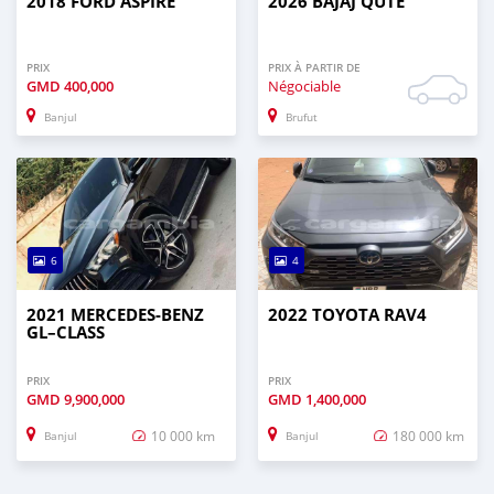
2018 FORD ASPIRE
2026 BAJAJ QUTE
PRIX
PRIX À PARTIR DE
GMD
400,000
Négociable
Banjul
Brufut
6
4
2021 MERCEDES‒BENZ
2022 TOYOTA RAV4
GL–CLASS
PRIX
PRIX
GMD
9,900,000
GMD
1,400,000
10 000 km
180 000 km
Banjul
Banjul