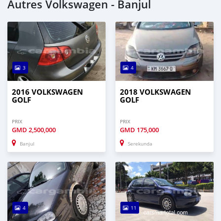
Autres Volkswagen - Banjul
3
4
2016 VOLKSWAGEN
2018 VOLKSWAGEN
GOLF
GOLF
PRIX
PRIX
GMD
2,500,000
GMD
175,000
Banjul
Serekunda
4
11