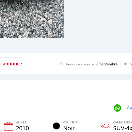
te annonce
Annonce créée le
8 Septembre
Ap
ANNÉE
COULEUR
CARROSSERI
e
2010
Noir
SUV‒4