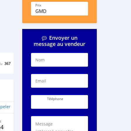
Prix
GMD
Envoyer un
message au vendeur
Nom
Vu
367
Email
Téléphone
peler
E
Message
x4