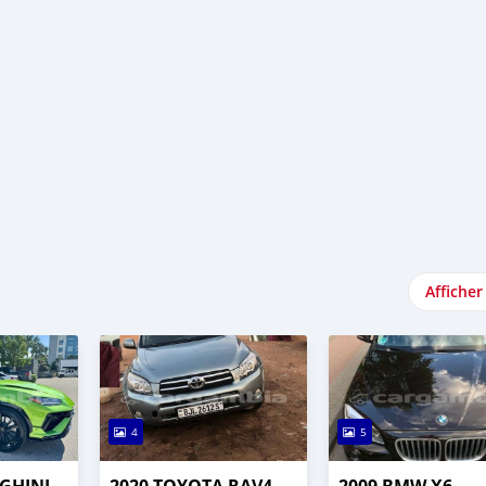
Afficher
4
5
GHINI
2020 TOYOTA RAV4
2009 BMW X6