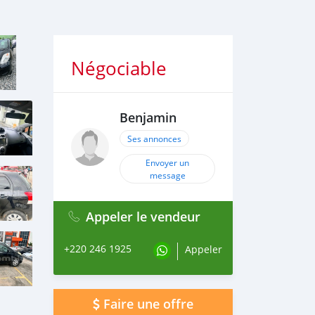
Négociable
Benjamin
Ses annonces
Envoyer un
message
Appeler le vendeur
+220 246 1925
Appeler
Faire une offre