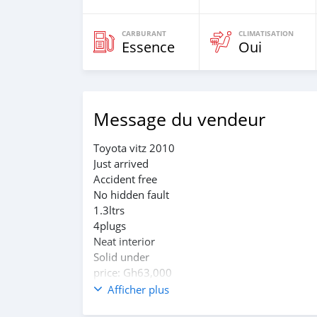
CARBURANT
CLIMATISATION
Essence
Oui
Message du vendeur
Toyota vitz 2010
Just arrived
Accident free
No hidden fault
1.3ltrs
4plugs
Neat interior
Solid under
price: Gh63,000
Slightly negotiable
Afficher plus
Location :Amasaman