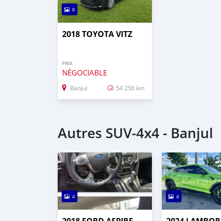
8
2018 TOYOTA VITZ
PRIX
NÉGOCIABLE
Banjul
54 256 km
Autres SUV‒4x4 - Banjul
4
4
2018 FORD ASPIRE
2024 LAMBOR