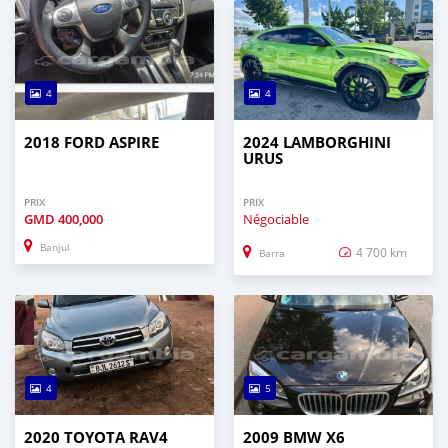
4
4
2018 FORD ASPIRE
2024 LAMBORGHINI
URUS
PRIX
PRIX
GMD
400,000
Négociable
Banjul
4 700 km
Barra
4
5
2020 TOYOTA RAV4
2009 BMW X6