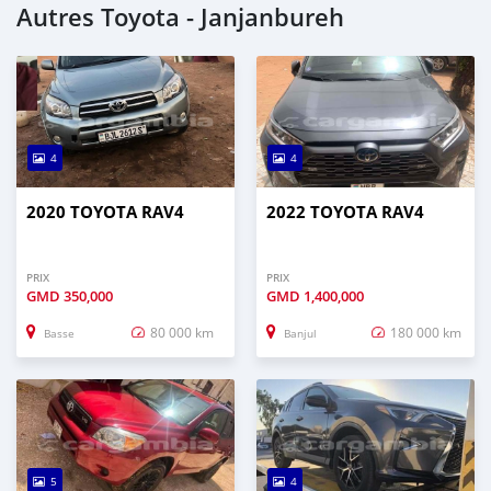
Autres Toyota - Janjanbureh
4
4
2020 TOYOTA RAV4
2022 TOYOTA RAV4
PRIX
PRIX
GMD
350,000
GMD
1,400,000
80 000 km
180 000 km
Basse
Banjul
5
4