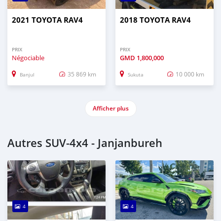
2021 TOYOTA RAV4
2018 TOYOTA RAV4
PRIX
PRIX
Négociable
GMD
1,800,000
35 869 km
10 000 km
Banjul
Sukuta
Afficher plus
Autres SUV‒4x4 - Janjanbureh
4
4