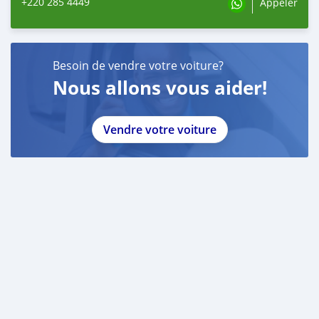
+220 285 4449
Appeler
Besoin de vendre votre voiture?
Nous allons vous aider!
Vendre votre voiture