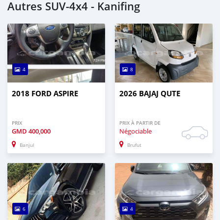
Autres SUV‒4x4 - Kanifing
4
8
2018 FORD ASPIRE
2026 BAJAJ QUTE
PRIX
PRIX À PARTIR DE
GMD
400,000
Négociable
Banjul
Brufut
6
4