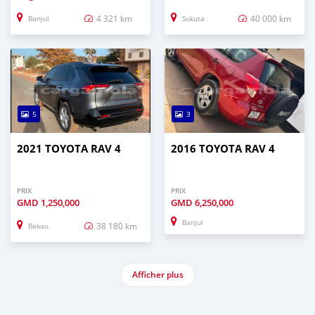
4 321 km
40 000 km
Banjul
Sukuta
5
3
2021 TOYOTA RAV 4
2016 TOYOTA RAV 4
PRIX
PRIX
GMD
1,250,000
GMD
6,250,000
Banjul
38 180 km
Bakau
Afficher plus