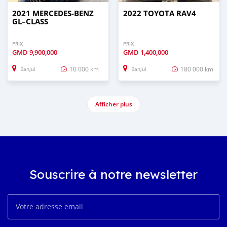
2021 MERCEDES‒BENZ
2022 TOYOTA RAV4
GL–CLASS
PRIX
PRIX
GMD
9,900,000
GMD
1,400,000
10 000 km
180 000 km
Banjul
Banjul
Afficher plus
Souscrire à notre newsletter