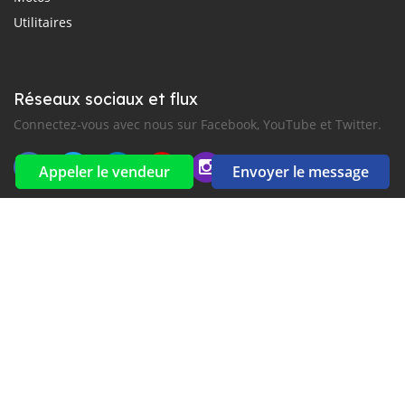
Utilitaires
Réseaux sociaux et flux
Connectez-vous avec nous sur Facebook, YouTube et Twitter.
Appeler le vendeur
Envoyer le message
Souscrire à la newsletter
aux alertes Email et SMS
2016-2026 Tous droits réservés. CarGambia.com fait partie de
, premiers sites d'annonces automobiles en