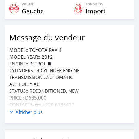
VOLANT
CONDITION
Gauche
Import
Message du vendeur
MODEL:: TOYOTA RAV 4
MODEL YEAR:: 2012
ENGINE:: PETROL ⛽️
CYLINDERS:: 4 CYLINDER ENGINE
TRANSMISSION:: AUTOMATIC
AC:: FULLY AC
STATUS:: RECONDITIONED, NEW
PRICE:: D685,000
CONTACT📞☎️:: +220 6185411
CONDITION:: IN PERFECT CONDITION
Afficher plus