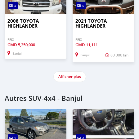
4
5
2008 TOYOTA
2021 TOYOTA
HIGHLANDER
HIGHLANDER
PRIX
PRIX
GMD
5,350,000
GMD
11,111
Banjul
80 000 km
Banjul
Afficher plus
Autres SUV‒4x4 - Banjul
5
4