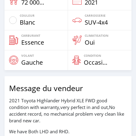
72 000 Km
2021
COULEUR
CARROSSERIE
Blanc
SUV‒4x4
CARBURANT
CLIMATISATION
Essence
Oui
VOLANT
CONDITION
Gauche
Occasion
Message du vendeur
2021 Toyota Highlander Hybrid XLE FWD good
condition with warranty,very perfect in and out,No
accident record, no mechanical problem very clean like
brand new car.
We have Both LHD and RHD.