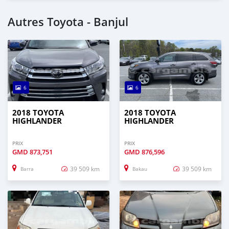
Autres Toyota - Banjul
6
6
2018 TOYOTA
2018 TOYOTA
HIGHLANDER
HIGHLANDER
PRIX
PRIX
GMD
873,751
GMD
876,596
39 509 km
39 509 km
Barra
Bakau