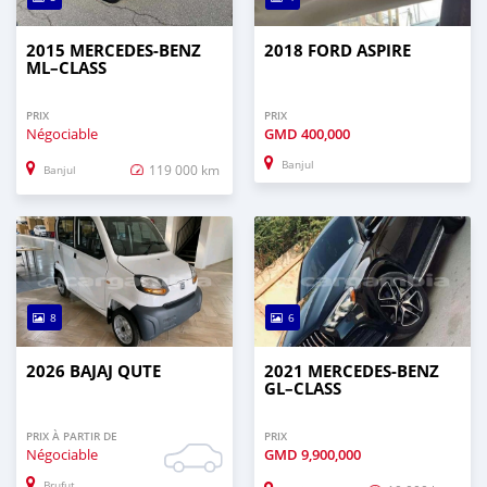
2015 MERCEDES‒BENZ
2018 FORD ASPIRE
ML–CLASS
PRIX
PRIX
Négociable
GMD
400,000
Banjul
119 000 km
Banjul
8
6
2026 BAJAJ QUTE
2021 MERCEDES‒BENZ
GL–CLASS
PRIX À PARTIR DE
PRIX
Négociable
GMD
9,900,000
Brufut