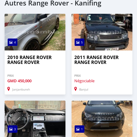
Autres Range Rover - Kanifing
4
5
2010 RANGE ROVER
2011 RANGE ROVER
RANGE ROVER
RANGE ROVER
PRIX
PRIX
GMD
450,000
Négociable
Janjanbureh
Banjul
3
1