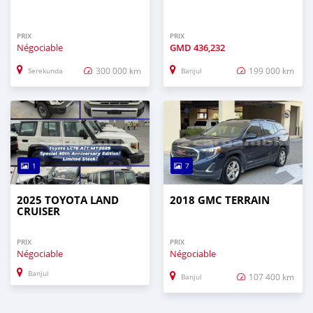
PRIX
PRIX
Négociable
GMD
436,232
300 000 km
199 000 km
Serekunda
Banjul
1
7
2025 TOYOTA LAND
2018 GMC TERRAIN
CRUISER
PRIX
PRIX
Négociable
Négociable
Banjul
107 400 km
Banjul