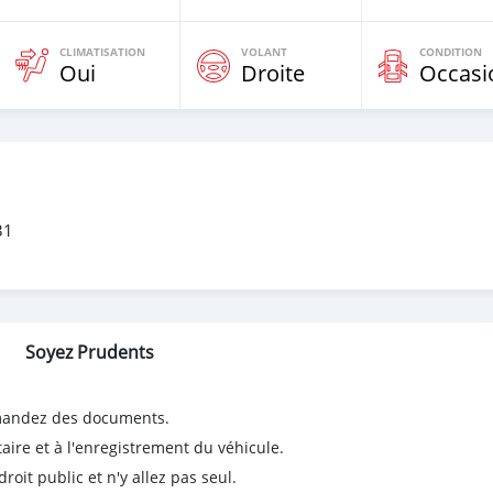
CLIMATISATION
VOLANT
CONDITION
Oui
Droite
Occasi
31
Soyez Prudents
emandez des documents.
taire et à l'enregistrement du véhicule.
it public et n'y allez pas seul.