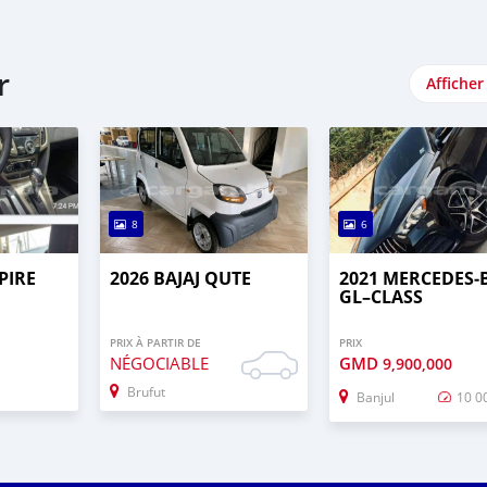
r
Afficher
8
6
PIRE
2026 BAJAJ QUTE
2021 MERCEDES‒
GL–CLASS
PRIX À PARTIR DE
PRIX
NÉGOCIABLE
GMD
9,900,000
Brufut
Banjul
10 0