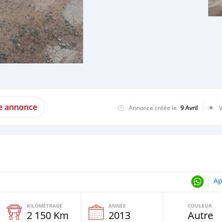
te annonce
Annonce créée le
9 Avril
Ap
KILOMÉTRAGE
ANNÉE
COULEUR
2 150 Km
2013
Autre