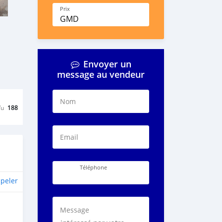
Prix
GMD
Envoyer un
message au vendeur
Nom
Vu
188
Email
Téléphone
peler
Message