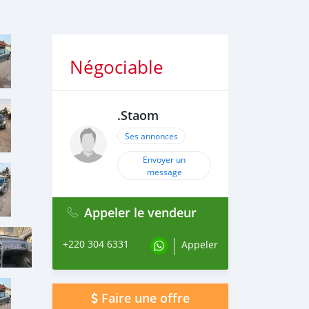
Négociable
.Staom
Ses annonces
Envoyer un
message
Appeler le vendeur
+220 304 6331
Appeler
Faire une offre