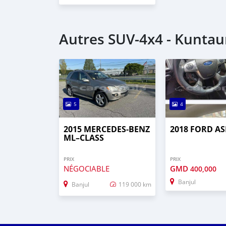
Autres SUV‒4x4 - Kuntau
5
4
2015 MERCEDES‒BENZ
2018 FORD AS
ML–CLASS
PRIX
PRIX
NÉGOCIABLE
GMD
400,000
Banjul
Banjul
119 000 km