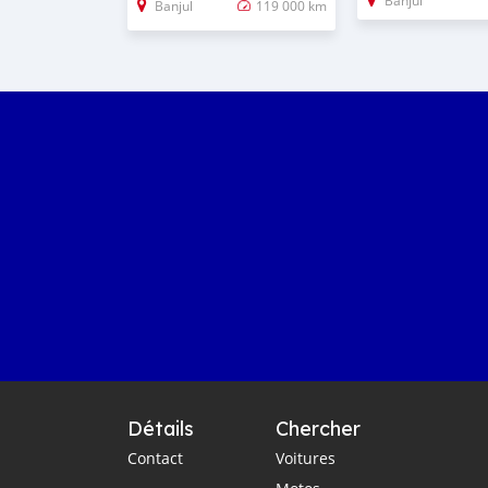
Banjul
Banjul
119 000 km
Détails
Chercher
Contact
Voitures