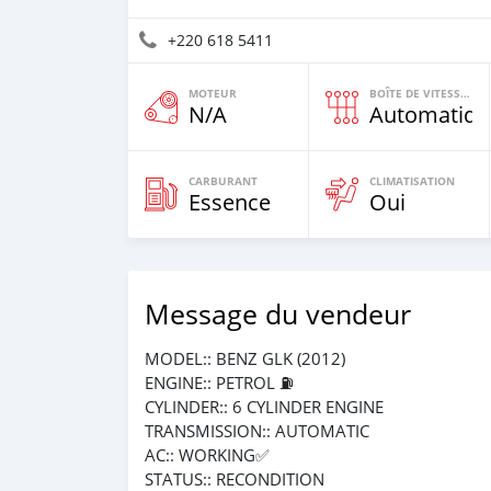
+220 618 5411
MOTEUR
BOÎTE DE VITESSES
N/A
Automatiqu
CARBURANT
CLIMATISATION
Essence
Oui
Message du vendeur
MODEL:: BENZ GLK (2012)
ENGINE:: PETROL ⛽️
CYLINDER:: 6 CYLINDER ENGINE
TRANSMISSION:: AUTOMATIC
AC:: WORKING✅
STATUS:: RECONDITION