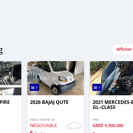
g
Afficher
8
6
PIRE
2026 BAJAJ QUTE
2021 MERCEDES‒
GL–CLASS
PRIX À PARTIR DE
PRIX
NÉGOCIABLE
GMD
9,900,000