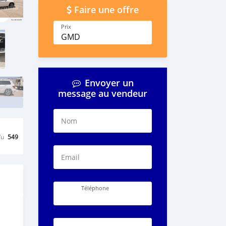
Faire une offre
Prix
GMD
Envoyer un
message au vendeur
Nom
Vu
549
Email
Téléphone