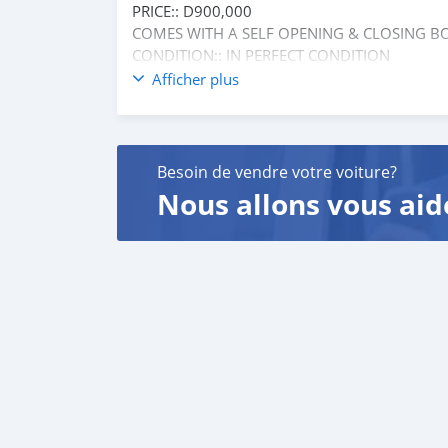
PRICE:: D900,000
COMES WITH A SELF OPENING & CLOSING B
CONDITION:: IN PERFECT CONDITION
CALL OR WHATSAPP 6185411☎️
Afficher plus
FOR MORE INFORMATION ℹ️
Besoin de vendre votre voiture?
Nous allons vous aid