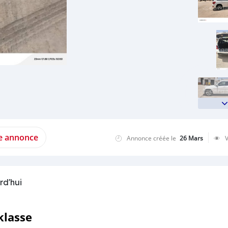
te annonce
Annonce créée le
26 Mars
rd'hui
klasse