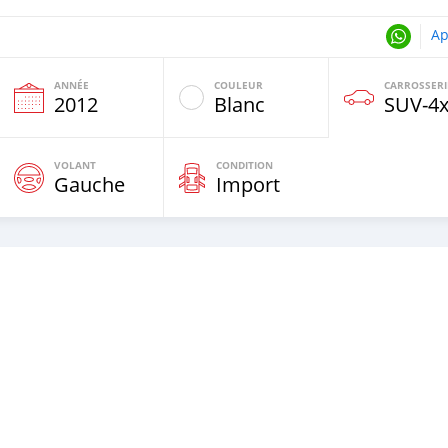
Ap
ANNÉE
COULEUR
CARROSSERI
e
2012
Blanc
SUV‒4
VOLANT
CONDITION
Gauche
Import