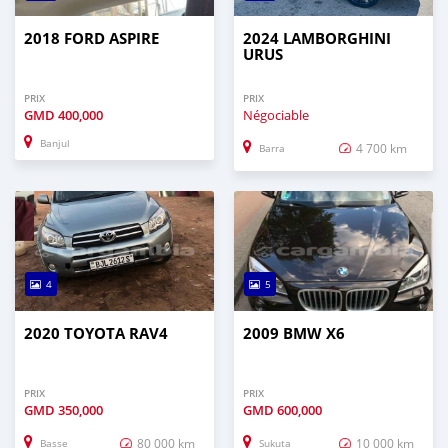
2018 FORD ASPIRE
2024 LAMBORGHINI
URUS
PRIX
PRIX
GMD
400,000
Négociable
Banjul
4 700 km
Barra
4
5
2020 TOYOTA RAV4
2009 BMW X6
PRIX
PRIX
GMD
350,000
GMD
600,000
80 000 km
10 000 km
Basse
Sukuta