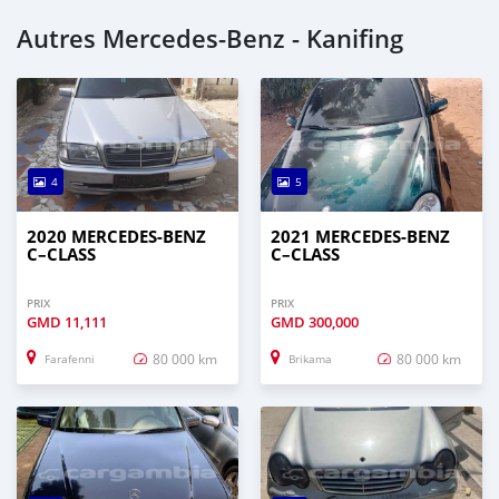
Autres Mercedes‒Benz - Kanifing
4
5
2020 MERCEDES‒BENZ
2021 MERCEDES‒BENZ
C–CLASS
C–CLASS
PRIX
PRIX
GMD
11,111
GMD
300,000
80 000 km
80 000 km
Farafenni
Brikama