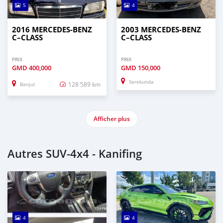
5
4
2016 MERCEDES‒BENZ
2003 MERCEDES‒BENZ
C–CLASS
C–CLASS
PRIX
PRIX
GMD
400,000
GMD
150,000
Serekunda
128 589 km
Banjul
Afficher plus
Autres SUV‒4x4 - Kanifing
4
4