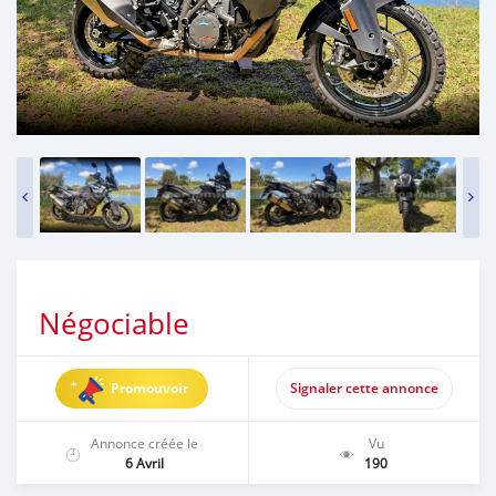
Négociable
Promouvoir
Signaler cette annonce
Annonce créée le
Vu
6 Avril
190