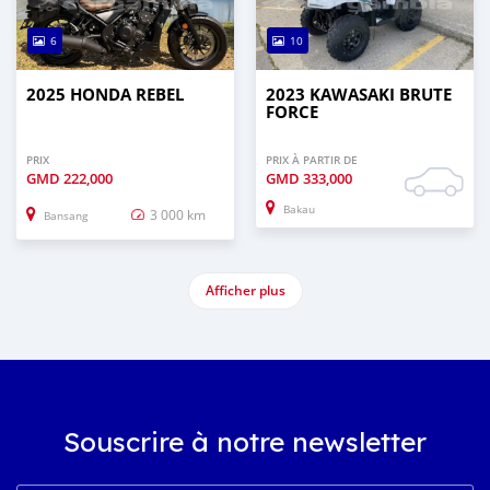
6
10
2025 HONDA REBEL
2023 KAWASAKI BRUTE
FORCE
PRIX
PRIX À PARTIR DE
GMD
222,000
GMD
333,000
Bakau
3 000 km
Bansang
Afficher plus
Souscrire à notre newsletter