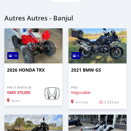
Autres Autres - Banjul
10
6
2026 HONDA TRX
2021 BMW GS
PRIX À PARTIR DE
PRIX
GMD
370,000
Négociable
Brufut
3 433 km
Bansang