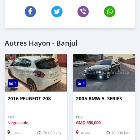
Autres Hayon - Banjul
3
6
2016 PEUGEOT 208
2005 BMW 5–SERIES
PRIX
PRIX
Négociable
GMD
350,000
78 000 km
10 000 km
Bakau
Bakau