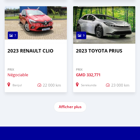
7
9
2023 RENAULT CLIO
2023 TOYOTA PRIUS
PRIX
PRIX
Négociable
GMD
332,771
22 000 km
23 000 km
Banjul
Serekunda
Afficher plus