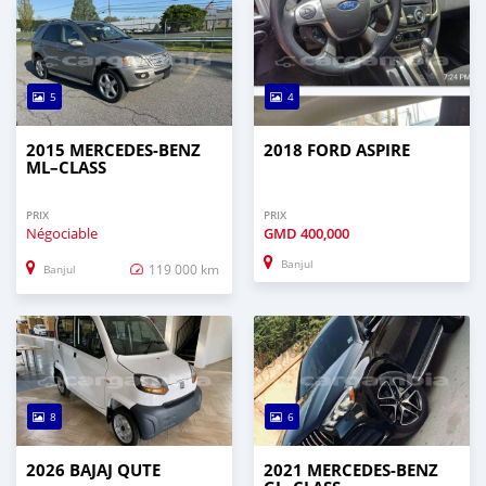
5
4
2015 MERCEDES‒BENZ
2018 FORD ASPIRE
ML–CLASS
PRIX
PRIX
Négociable
GMD
400,000
Banjul
119 000 km
Banjul
8
6
2026 BAJAJ QUTE
2021 MERCEDES‒BENZ