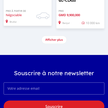
GL–CLASS
PRIX À PARTIR DE
PRIX
Négociable
GMD
9,900,000
Brufut
10 000 km
Banjul
Afficher plus
Souscrire à notre newsletter
Souscrire