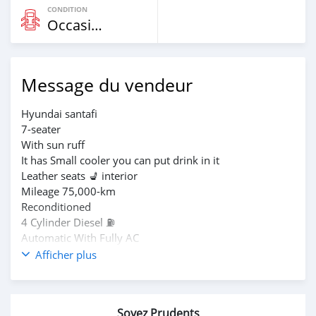
CONDITION
Occasion
Message du vendeur
Hyundai santafi
7-seater
With sun ruff
It has Small cooler you can put drink in it
Leather seats 💺 interior
Mileage 75,000-km
Reconditioned
4 Cylinder Diesel ⛽️
Automatic With Fully AC
Price 430k with negotiation
Afficher plus
3937547
Soyez Prudents