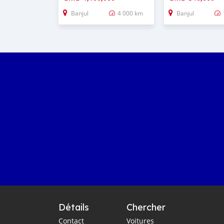
Banjul
4 000 km
Banjul
Détails
Chercher
Contact
Voitures