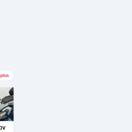
 plus
DV