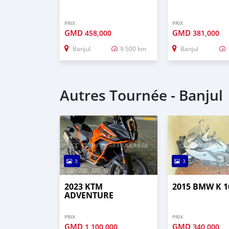
PRIX
PRIX
GMD
GMD
458,000
381,000
Banjul
9 500 km
Banjul
Autres Tournée - Banjul
3
3
2023 KTM
2015 BMW K 1
ADVENTURE
PRIX
PRIX
GMD
GMD
1,100,000
340,000