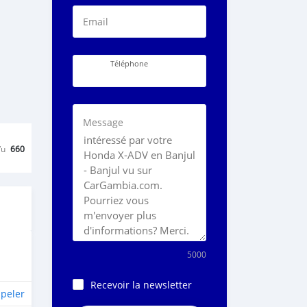
Email
Téléphone
Message
Vu
660
5000
Recevoir la newsletter
peler