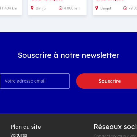
11 434 km
Banjul
4 000 km
Banjul
79 0
Souscrire à notre newsletter
Souscrire
Réseaux soci
Plan du site
Voitures
Connectez-vous avec 