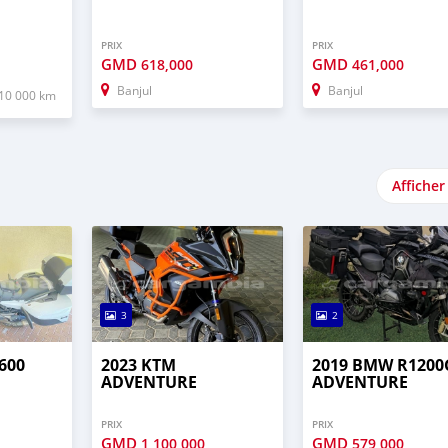
PRIX
PRIX
GMD
GMD
618,000
461,000
Banjul
Banjul
10 000 km
Afficher
3
2
600
2023 KTM
2019 BMW R1200
ADVENTURE
ADVENTURE
PRIX
PRIX
GMD
GMD
1,100,000
579,000