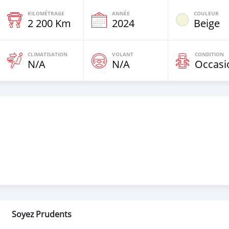
KILOMÉTRAGE
ANNÉE
COULEUR
2 200 Km
2024
Beige
CLIMATISATION
VOLANT
CONDITION
N/A
N/A
Occasi
Soyez Prudents