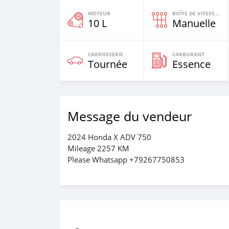
MOTEUR
BOÎTE DE VITESSES
10 L
Manuelle
CARROSSERIE
CARBURANT
Tournée
Essence
Message du vendeur
2024 Honda X ADV 750
Mileage 2257 KM
Please Whatsapp +79267750853