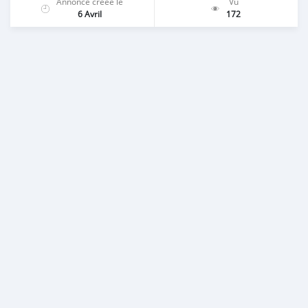
Annonce créée le
Vu
6 Avril
172