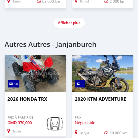
68 000 km
2 000 km
Banjul
Banjul
Afficher plus
Autres Autres - Janjanbureh
10
6
2026 HONDA TRX
2020 KTM ADVENTURE
PRIX À PARTIR DE
PRIX
GMD
370,000
Négociable
Brufut
10 000 km
Banjul