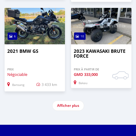
6
10
2021 BMW GS
2023 KAWASAKI BRUTE
FORCE
PRIX
PRIX À PARTIR DE
Négociable
GMD
333,000
Bakau
3 433 km
Bansang
Afficher plus