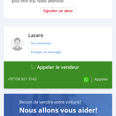
pour être vrai, faites attention.
Signaler un abus
Lazaro
Ses annonces
Envoyer un message
Appeler le vendeur
+97158 821 5162
Appeler
Besoin de vendre votre voiture?
Nous allons vous aider!