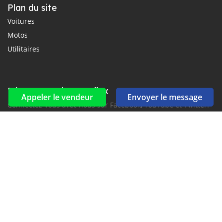
Plan du site
Voitures
Motos
Utilitaires
Réseaux sociaux et flux
Appeler le vendeur
Envoyer le message
Connectez-vous avec nous sur Facebook, YouTube et Twitter.
Souscrire à la newsletter
aux alertes Email et SMS