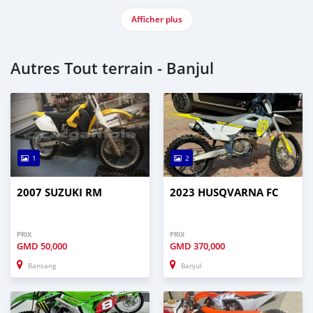
Afficher plus
Autres Tout terrain - Banjul
1
2
2007 SUZUKI RM
2023 HUSQVARNA FC
PRIX
PRIX
GMD
50,000
GMD
370,000
Bansang
Banjul