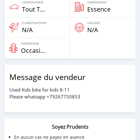
CARROSSERIE
CARBURANT
Tout Terrain
Essence
CLIMATISATION
VOLANT
N/A
N/A
CONDITION
Occasion
Message du vendeur
Used Kids bike for kids 8-11
Please whatsapp +79267750853
Soyez Prudents
En aucun cas ne payez en avance.