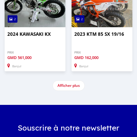
2
2
2024 KAWASAKI KX
2023 KTM 85 SX 19/16
PRIX
PRIX
GMD
561,000
GMD
162,000
Banjul
Banjul
Afficher plus
Souscrire à notre newsletter