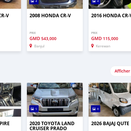
4
4
CR-V
2008 HONDA CR-V
2016 HONDA CR-
PRIX
PRIX
GMD
GMD
543,000
115,000
Banjul
Kerewan
Afficher
5
8
PIRE
2020 TOYOTA LAND
2026 BAJAJ QUTE
CRUISER PRADO