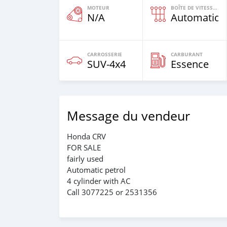
MOTEUR
BOÎTE DE VITESSES
N/A
Automatiqu
CARROSSERIE
CARBURANT
SUV‒4x4
Essence
Message du vendeur
Honda CRV
FOR SALE
fairly used
Automatic petrol
4 cylinder with AC
Call 3077225 or 2531356