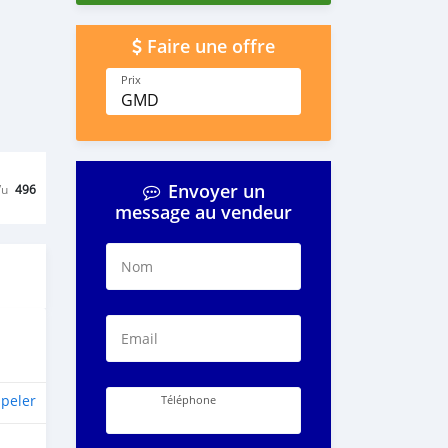
Faire une offre
Prix
GMD
Envoyer un
Vu
496
message au vendeur
Nom
Email
peler
Téléphone