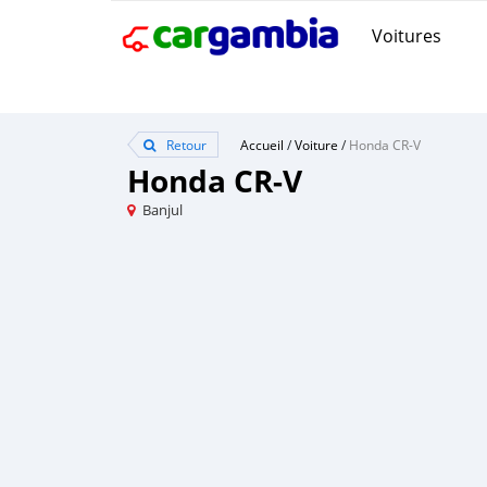
Voitures
Retour
Accueil
/
Voiture
/
Honda CR-V
Honda CR-V
Banjul