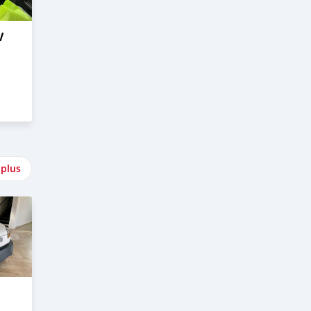
V
 plus