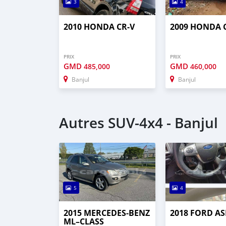
3
4
2010 HONDA CR-V
2009 HONDA 
PRIX
PRIX
GMD
GMD
485,000
460,000
Banjul
Banjul
Autres SUV‒4x4 - Banjul
5
4
2015 MERCEDES‒BENZ
2018 FORD AS
ML–CLASS