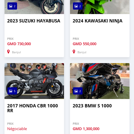
2
2
2023 SUZUKI HAYABUSA
2024 KAWASAKI NINJA
PRIX
PRIX
GMD
730,000
GMD
550,000
Banjul
Banjul
5
2
2017 HONDA CBR 1000
2023 BMW S 1000
RR
PRIX
PRIX
Négociable
GMD
1,300,000