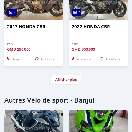
2
2
2017 HONDA CBR
2022 HONDA CBR
PRIX
PRIX
GMD
290,000
GMD
300,000
16 000 km
3 664 km
Banjul
Serekunda
Afficher plus
Autres Vélo de sport - Banjul