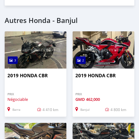
Autres Honda - Banjul
3
2
2019 HONDA CBR
2019 HONDA CBR
PRIX
PRIX
Négociable
GMD
462,000
4 410 km
4 800 km
Barra
Banjul