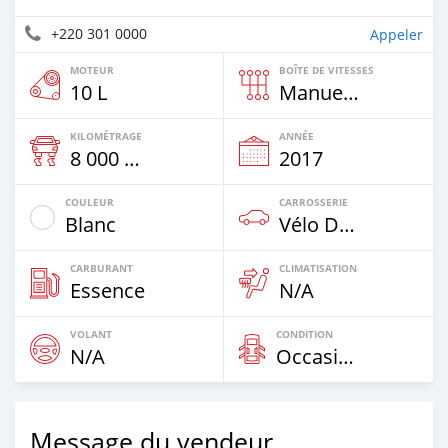
+220 301 0000
Appeler
MOTEUR
BOÎTE DE VITESSES
10 L
Manuelle
KILOMÉTRAGE
ANNÉE
8 000 Km
2017
COULEUR
CARROSSERIE
Blanc
Vélo De Sport
CARBURANT
CLIMATISATION
Essence
N/A
VOLANT
CONDITION
N/A
Occasion
Message du vendeur