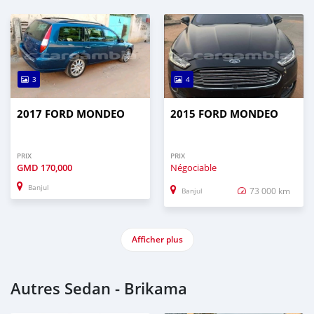
3
4
2017 FORD MONDEO
2015 FORD MONDEO
PRIX
PRIX
GMD
170,000
Négociable
Banjul
73 000 km
Banjul
Afficher plus
Autres Sedan - Brikama