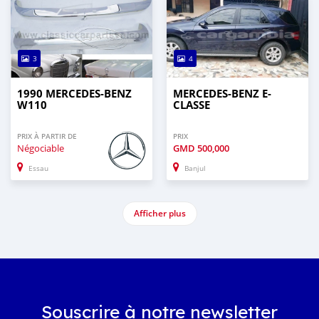
3
4
1990 MERCEDES-BENZ
MERCEDES-BENZ E-
W110
CLASSE
PRIX À PARTIR DE
PRIX
Négociable
GMD
500,000
Essau
Banjul
Afficher plus
Souscrire à notre newsletter