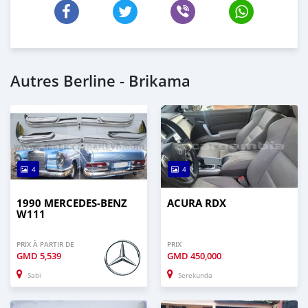
Autres Berline - Brikama
4
4
1990 MERCEDES-BENZ
ACURA RDX
W111
PRIX À PARTIR DE
PRIX
GMD
5,539
GMD
450,000
Sabi
Serekunda