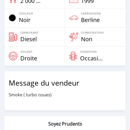
2 000 Km
1999
COULEUR
CARROSSERIE
Noir
Berline
CARBURANT
CLIMATISATION
Diesel
Non
VOLANT
CONDITION
Droite
Occasion
Message du vendeur
Smoke ( turbo issues)
Soyez Prudents