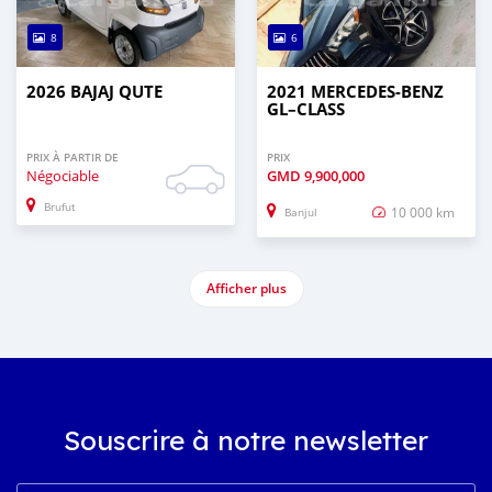
8
6
2026 BAJAJ QUTE
2021 MERCEDES‒BENZ
GL–CLASS
PRIX À PARTIR DE
PRIX
Négociable
GMD
9,900,000
Brufut
10 000 km
Banjul
Afficher plus
Souscrire à notre newsletter