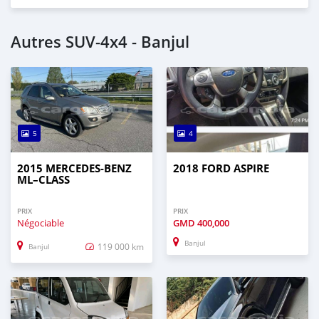
Autres SUV‒4x4 - Banjul
5
4
2015 MERCEDES‒BENZ
2018 FORD ASPIRE
ML–CLASS
PRIX
PRIX
Négociable
GMD
400,000
Banjul
119 000 km
Banjul