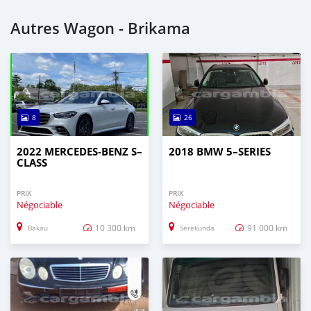
Autres Wagon - Brikama
8
26
2022 MERCEDES‒BENZ S–
2018 BMW 5–SERIES
CLASS
PRIX
PRIX
Négociable
Négociable
10 300 km
91 000 km
Bakau
Serekunda