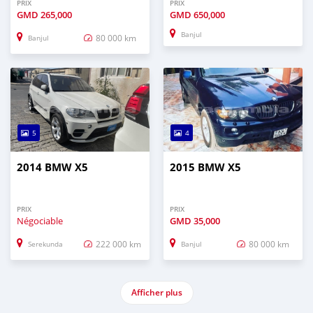
PRIX
PRIX
GMD
265,000
GMD
650,000
Banjul
80 000 km
Banjul
5
4
2014 BMW X5
2015 BMW X5
PRIX
PRIX
Négociable
GMD
35,000
222 000 km
80 000 km
Serekunda
Banjul
Afficher plus