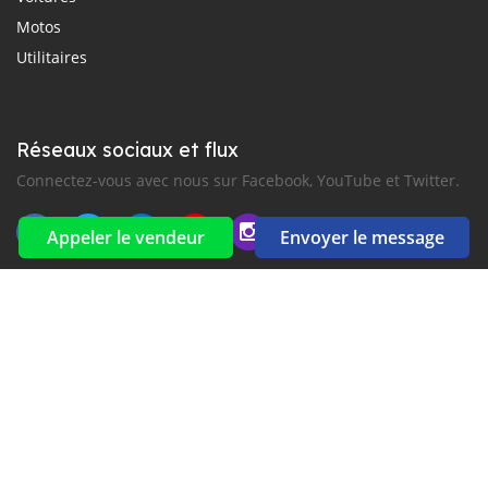
Motos
Utilitaires
Réseaux sociaux et flux
Connectez-vous avec nous sur Facebook, YouTube et Twitter.
Appeler le vendeur
Envoyer le message
Souscrire à la newsletter
aux alertes Email et SMS
2016-2026 Tous droits réservés. CarGambia.com fait partie de