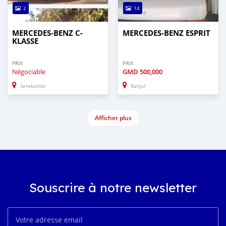
2
14
MERCEDES-BENZ C-
MERCEDES‒BENZ ESPRIT
KLASSE
PRIX
PRIX
Négociable
GMD
500,000
Serekunda
Banjul
Afficher plus
Souscrire à notre newsletter