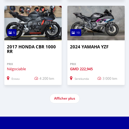
5
10
2017 HONDA CBR 1000
2024 YAMAHA YZF
RR
PRIX
PRIX
Négociable
GMD
222,945
4 200 km
3 000 km
Essau
Serekunda
Afficher plus