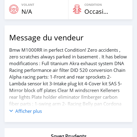
VOLANT
CONDITION
N/A
Occasion
Message du vendeur
Bmw M1000RR in perfect Condition! Zero accidents ,
zero scratches always parked in basement . It has below
modifications : Full titanium Akra exhaust system DNA
Racing performance air filter DID 520 conversion Chain
Alpha racing parts: 1-Front and rear sprockets 2-
Lambda sensor kit 3-Intake plug kit 4-Cover kit SAS 5-
Mirror block off plates Clear M windscreen Kelleners
rear lights Plate holder eliminator Ilmberger carbon
fiber parts : 1-swing arm 2- Racing Belly pan Cordona
quick shifter Full titanium Akrapovic exhaust And much
Afficher plus
more performance parts will be declared for the new
owner only.
Please text on whatsapp on +79267750853 if you are
Soyez Prudents