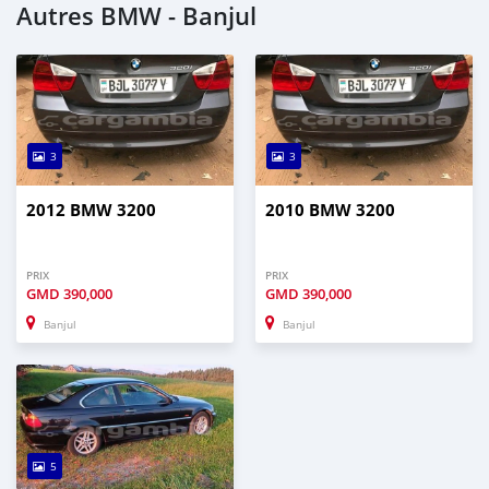
Autres BMW - Banjul
3
3
2012 BMW 3200
2010 BMW 3200
PRIX
PRIX
GMD
390,000
GMD
390,000
Banjul
Banjul
5