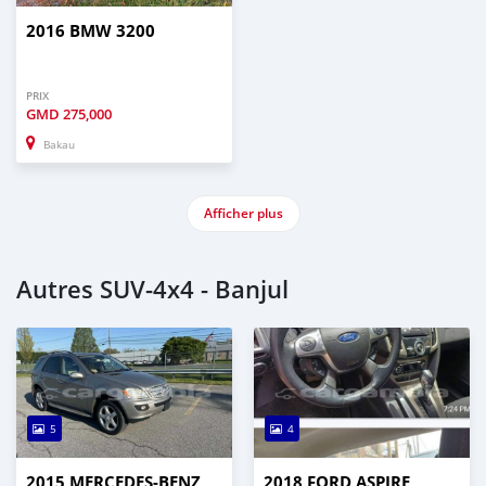
2016 BMW 3200
PRIX
GMD
275,000
Bakau
Afficher plus
Autres SUV‒4x4 - Banjul
5
4
2015 MERCEDES‒BENZ
2018 FORD ASPIRE