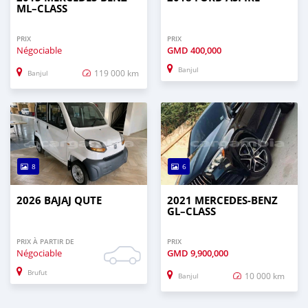
ML–CLASS
PRIX
PRIX
Négociable
GMD
400,000
Banjul
119 000 km
Banjul
8
6
2026 BAJAJ QUTE
2021 MERCEDES‒BENZ
GL–CLASS
PRIX À PARTIR DE
PRIX
Négociable
GMD
9,900,000
Brufut
10 000 km
Banjul