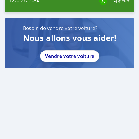
+220 277 2054
Appeler
Besoin de vendre votre voiture?
Nous allons vous aider!
Vendre votre voiture