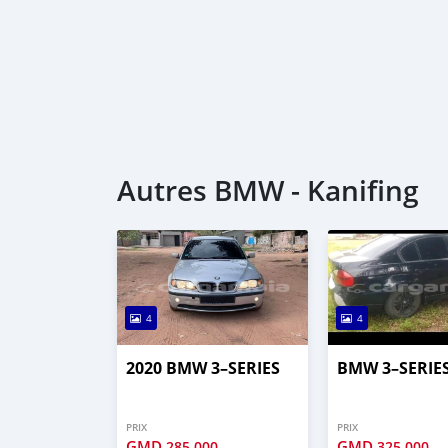
Autres BMW - Kanifing
4
4
2020 BMW 3–SERIES
BMW 3–SERIE
PRIX
PRIX
GMD
GMD
285,000
325,000