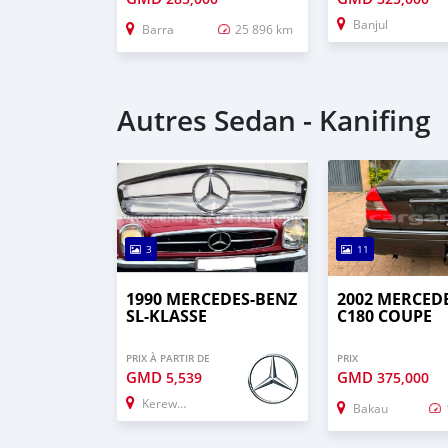
Banjul
Barra
25 896 km
Autres Sedan - Kanifing
3
11
1990 MERCEDES-BENZ
2002 MERCED
SL-KLASSE
C180 COUPE
PRIX À PARTIR DE
PRIX
GMD
GMD
5,539
375,000
Kerewan
Bakau