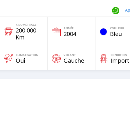
Ap
KILOMÉTRAGE
ANNÉE
COULEUR
200 000
e
2004
Bleu
Km
CLIMATISATION
VOLANT
CONDITION
Oui
Gauche
Import