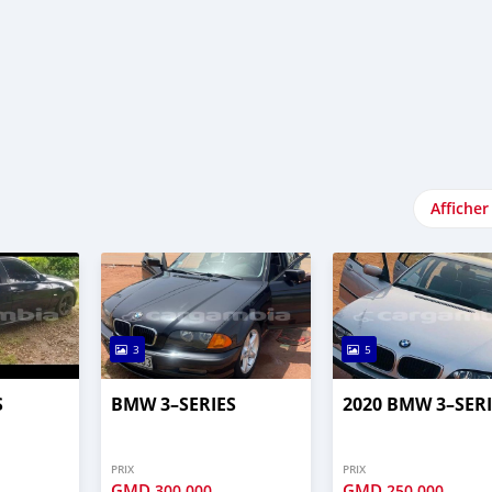
Afficher
3
5
S
BMW 3–SERIES
2020 BMW 3–SERI
PRIX
PRIX
GMD
GMD
300,000
250,000