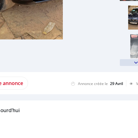
te annonce
Annonce créée le
29 Avril
jourd'hui