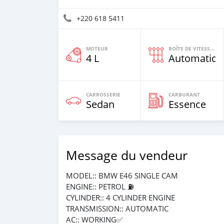
+220 618 5411
MOTEUR
BOÎTE DE VITESSES
4 L
Automatiqu
CARROSSERIE
CARBURANT
Sedan
Essence
Message du vendeur
MODEL:: BMW E46 SINGLE CAM
ENGINE:: PETROL ⛽️
CYLINDER:: 4 CYLINDER ENGINE
TRANSMISSION:: AUTOMATIC
AC:: WORKING✅