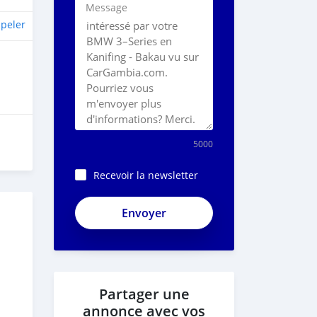
Message
peler
5000
Recevoir la newsletter
ApjeSRxJkAxWuCy5mXXv
Partager une
annonce avec vos