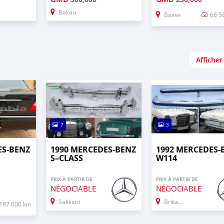
Bakau
Basse
66 5
Afficher
7
3
ES-BENZ
1990 MERCEDES‒BENZ
1992 MERCEDES-
S–CLASS
W114
PRIX À PARTIR DE
PRIX À PARTIR DE
NÉGOCIABLE
NÉGOCIABLE
Salikeni
Brikama
187 000 km