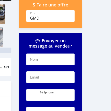
Faire une offre
Prix
GMD
Envoyer un
message au vendeur
Nom
Vu
183
Email
Téléphone