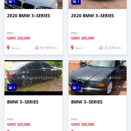
5
4
2020 BMW 3–SERIES
2020 BMW 3–SERIES
PRIX
PRIX
GMD
250,000
GMD
285,000
66 589 km
25 896 km
Basse
Barra
4
3
BMW 3–SERIES
BMW 3–SERIES
PRIX
PRIX
GMD
325,000
GMD
300,000