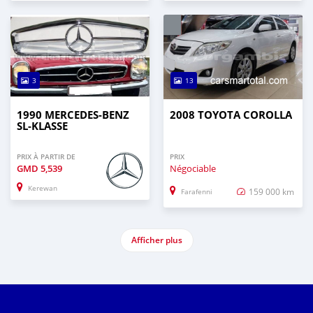
3
13
1990 MERCEDES-BENZ
2008 TOYOTA COROLLA
SL-KLASSE
PRIX À PARTIR DE
PRIX
GMD
5,539
Négociable
Kerewan
159 000 km
Farafenni
Afficher plus