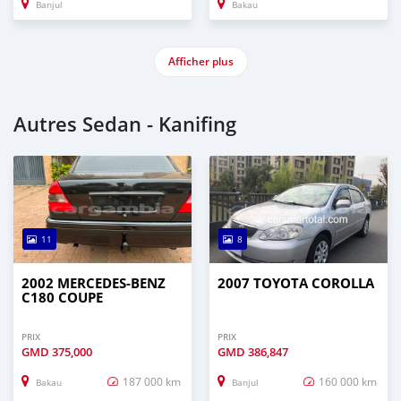
Banjul
Bakau
Afficher plus
Autres Sedan - Kanifing
11
8
2002 MERCEDES-BENZ
2007 TOYOTA COROLLA
C180 COUPE
PRIX
PRIX
GMD
375,000
GMD
386,847
187 000 km
160 000 km
Bakau
Banjul