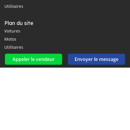
Utilitaires
Plan du site
Voitures
Motos
Utilitaires
Appeler le vendeur
Envoyer le message
Réseaux sociaux et flux
Connectez-vous avec nous sur Facebook, YouTube et Twitter.
Souscrire à la newsletter
aux alertes Email et SMS