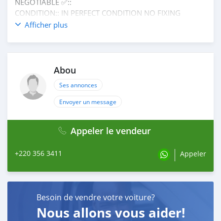
NEGOTIABLE ✅::
CONDITION:: IN PERFECT CONDITION NO FIXING
NEEDED AND NO NOISES.
Afficher plus
Call or WhatsApp me on +2203563411
Abou
Ses annonces
Envoyer un message
Appeler le vendeur
+220 356 3411
Appeler
Besoin de vendre votre voiture?
Nous allons vous aider!