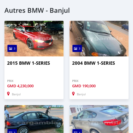
Autres BMW - Banjul
3
3
2015 BMW 1-SERIES
2004 BMW 1-SERIES
PRIX
PRIX
GMD
4,230,000
GMD
190,000
Banjul
Banjul
3
4