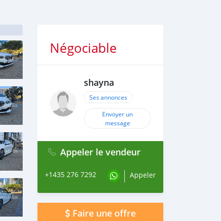
Négociable
shayna
Ses annonces
Envoyer un
message
Appeler le vendeur
+1435 276 7292
Appeler
Faire une offre