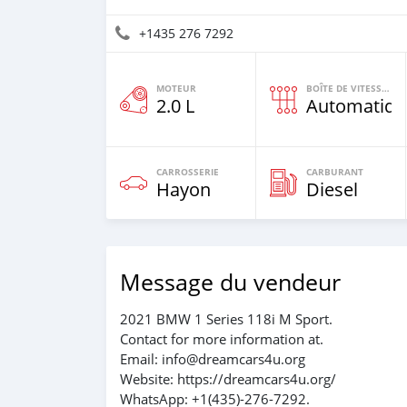
+1435 276 7292
MOTEUR
BOÎTE DE VITESSES
2.0 L
Automatiqu
CARROSSERIE
CARBURANT
Hayon
Diesel
Message du vendeur
2021 BMW 1 Series 118i M Sport.
Contact for more information at.
Email: info@dreamcars4u.org
Website: https://dreamcars4u.org/
WhatsApp: +1(435)-276-7292.