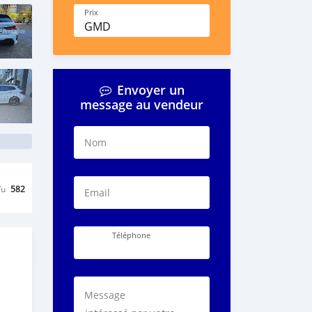
Prix
GMD
Envoyer un
message au vendeur
Nom
Vu
582
Email
Téléphone
Message