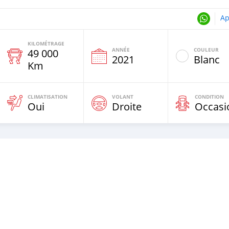
Ap
KILOMÉTRAGE
ANNÉE
COULEUR
49 000
e
2021
Blanc
Km
CLIMATISATION
VOLANT
CONDITION
Oui
Droite
Occasi