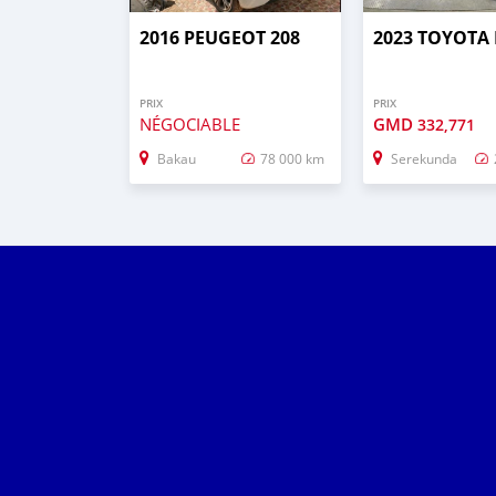
2016 PEUGEOT 208
2023 TOYOTA 
PRIX
PRIX
NÉGOCIABLE
GMD
332,771
Bakau
78 000 km
Serekunda