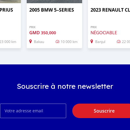
PRIUS
2005 BMW 5–SERIES
2023 RENAULT C
PRIX
PRIX
GMD
NÉGOCIABLE
350,000
23 000 km
Bakau
10 000 km
Banjul
22 0
Souscrire à notre newsletter
Souscrire