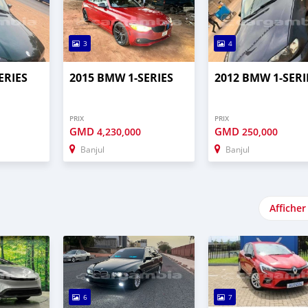
3
4
ERIES
2015 BMW 1-SERIES
2012 BMW 1-SERI
PRIX
PRIX
GMD
GMD
4,230,000
250,000
Banjul
Banjul
Afficher
6
7