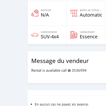
MOTEUR
BOÎTE DE VITESSES
N/A
Automatiqu
CARROSSERIE
CARBURANT
SUV‒4x4
Essence
Message du vendeur
Rental is available call ☎️ 3536994
En aucun cas ne payez en avance.