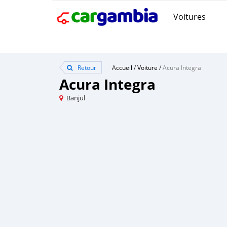
Voitures
Retour
Accueil
/
Voiture
/
Acura Integra
Acura Integra
Banjul