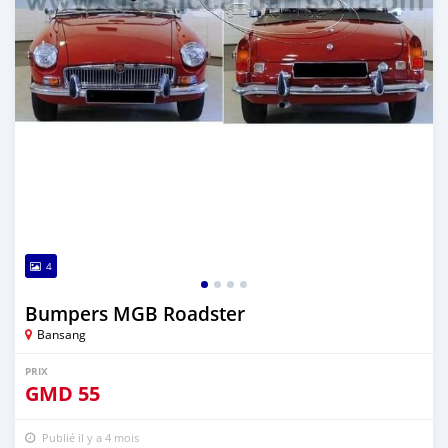
4
Bumpers MGB Roadster
Bansang
PRIX
GMD
55
Publié il y a 4 mois