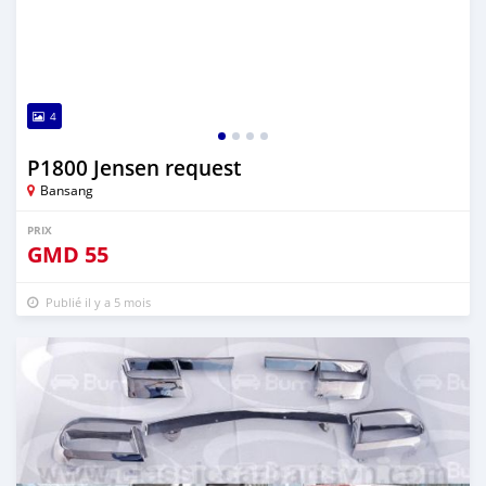
4
P1800 Jensen request
Bansang
PRIX
GMD
55
Publié il y a 5 mois