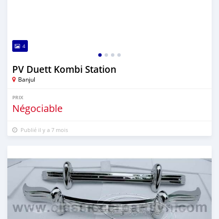
4
PV Duett Kombi Station
Banjul
PRIX
Négociable
Publié il y a 7 mois