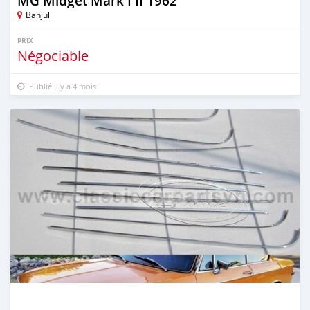
MG Midget Mark I II 1962
Banjul
PRIX
Négociable
Publié il y a 4 mois