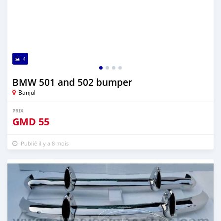
4
BMW 501 and 502 bumper
Banjul
PRIX
GMD
55
Publié il y a 8 mois