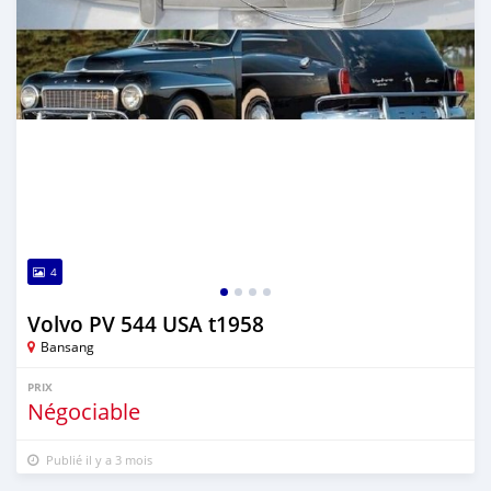
4
Volvo PV 544 USA t1958
Bansang
PRIX
Négociable
Publié il y a 3 mois