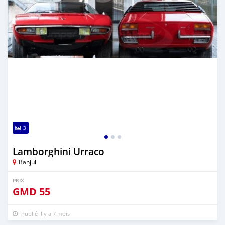
3
Lamborghini Urraco
Banjul
PRIX
GMD
55
Publié il y a 7 mois