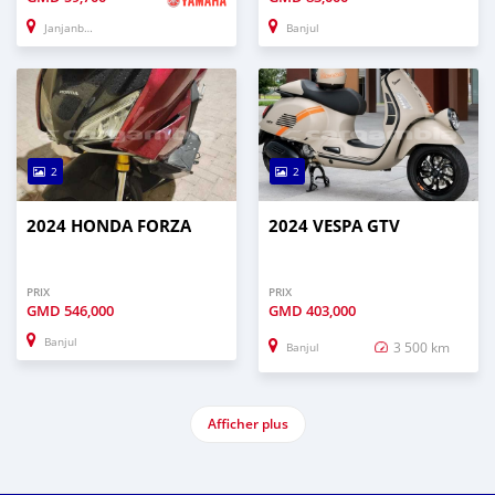
Janjanbureh
Banjul
2
2
2024 HONDA FORZA
2024 VESPA GTV
PRIX
PRIX
GMD
546,000
GMD
403,000
Banjul
3 500 km
Banjul
Afficher plus