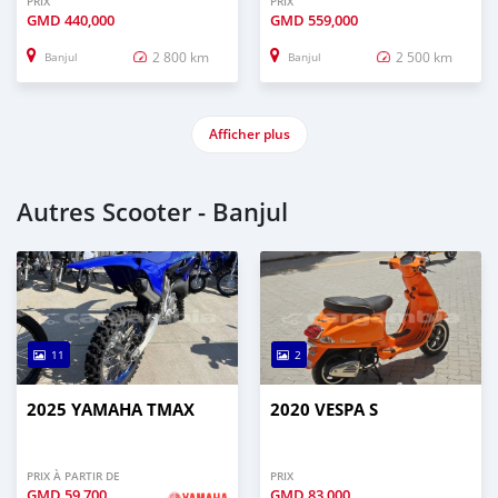
PRIX
PRIX
GMD
440,000
GMD
559,000
2 800 km
2 500 km
Banjul
Banjul
Afficher plus
Autres Scooter - Banjul
11
2
2025 YAMAHA TMAX
2020 VESPA S
PRIX À PARTIR DE
PRIX
GMD
59,700
GMD
83,000