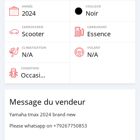
ANNÉE
COULEUR
2024
Noir
CARROSSERIE
CARBURANT
Scooter
Essence
CLIMATISATION
VOLANT
N/A
N/A
CONDITION
Occasion
Message du vendeur
Yamaha tmax 2024 brand new
Please whatsapp on +79267750853