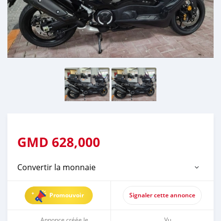
GMD
628,000
Convertir la monnaie
Promouvoir
Signaler cette annonce
Annonce créée le
Vu