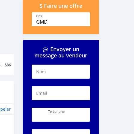
Faire une offre
Prix
GMD
Envoyer un
message au vendeur
Vu
586
Nom
Email
peler
Téléphone