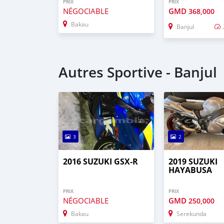
PRIX
PRIX
NÉGOCIABLE
GMD
368,000
Bakau
Banjul
Autres Sportive - Banjul
3
2
2016 SUZUKI GSX-R
2019 SUZUKI
HAYABUSA
PRIX
PRIX
NÉGOCIABLE
GMD
250,000
Bakau
Serekunda