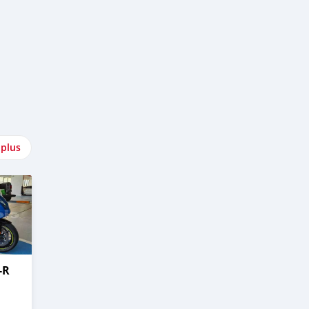
 plus
-R