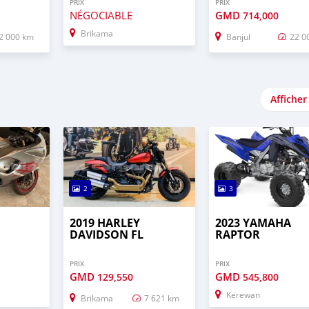
PRIX
PRIX
NÉGOCIABLE
GMD
714,000
Brikama
2 000 km
Banjul
22 0
Afficher
2
3
2019 HARLEY
2023 YAMAHA
DAVIDSON FL
RAPTOR
PRIX
PRIX
GMD
GMD
129,550
545,800
Kerewan
Brikama
7 621 km