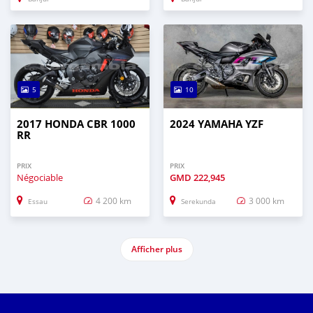
5
10
2017 HONDA CBR 1000
2024 YAMAHA YZF
RR
PRIX
PRIX
Négociable
GMD
222,945
4 200 km
3 000 km
Essau
Serekunda
Afficher plus