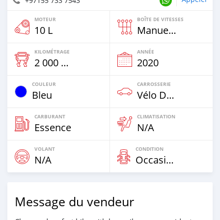
+97155 733 7543
MOTEUR
BOÎTE DE VITESSES
10 L
Manuelle
KILOMÉTRAGE
ANNÉE
2 000 Km
2020
COULEUR
CARROSSERIE
Bleu
Vélo De Sport
CARBURANT
CLIMATISATION
Essence
N/A
VOLANT
CONDITION
N/A
Occasion
Message du vendeur