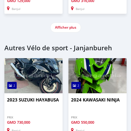
GMD
129,000
GMD
316,000
Banjul
Banjul
Afficher plus
Autres Vélo de sport - Janjanbureh
2
2
2023 SUZUKI HAYABUSA
2024 KAWASAKI NINJA
PRIX
PRIX
GMD
730,000
GMD
550,000
Banjul
Banjul