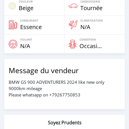
COULEUR
CARROSSERIE
Beige
Tournée
CARBURANT
CLIMATISATION
Essence
N/A
VOLANT
CONDITION
N/A
Occasion
Message du vendeur
BMW GS 900 ADVENTURERS 2024 like new only
9000km mileage
Please whatsapp on +79267750853
Soyez Prudents