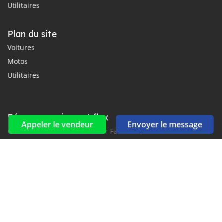
Utilitaires
Plan du site
Voitures
Motos
Utilitaires
Réseaux sociaux et flux
Appeler le vendeur
Envoyer le message
Connectez-vous avec nous sur Facebook, YouTube et Twitter.
Souscrire à la newsletter
aux alertes Email et SMS