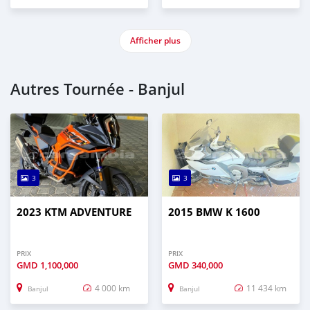
Afficher plus
Autres Tournée - Banjul
3
3
2023 KTM ADVENTURE
2015 BMW K 1600
PRIX
PRIX
GMD
1,100,000
GMD
340,000
4 000 km
11 434 km
Banjul
Banjul