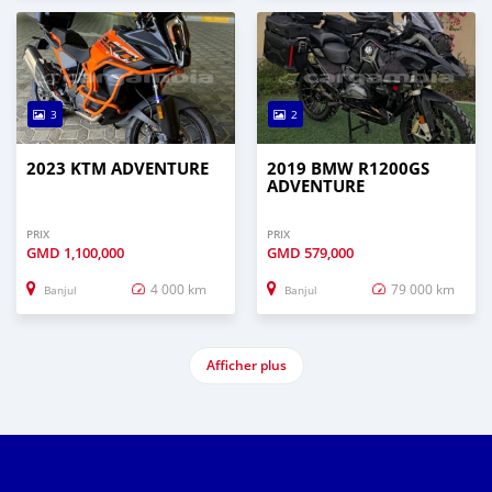
3
2
2023 KTM ADVENTURE
2019 BMW R1200GS
ADVENTURE
PRIX
PRIX
GMD
1,100,000
GMD
579,000
4 000 km
79 000 km
Banjul
Banjul
Afficher plus