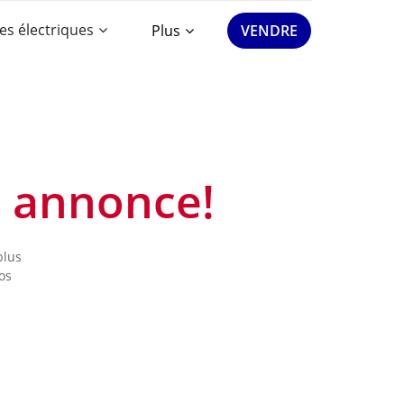
es électriques
Plus
VENDRE
e annonce!
plus
os