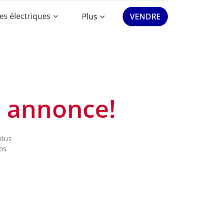
es électriques
Plus
VENDRE
e annonce!
plus
os